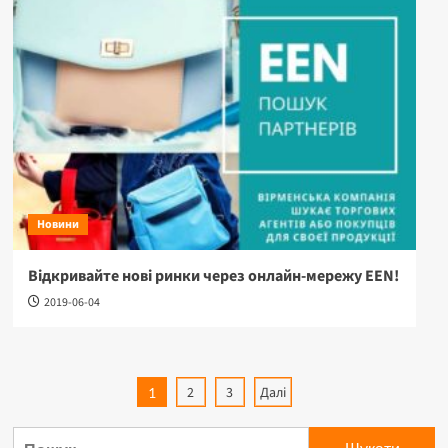
Новини
Відкривайте нові ринки через онлайн-мережу EEN!
2019-06-04
Пагінація
2
3
Далі
1
записів
Пошук: