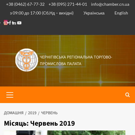
Перейти
+38 (0462) 67-77-32
+38 (095) 271-44-01
info@chamber.cn.ua
до
з 09:00 до 17:00 (Сб,Нд – вихідні)
Українська
English
вмісту
Instagram
Facebook
Linkedin
Youtube
ЧЕРНІГІВСЬКА РЕГІОНАЛЬНА ТОРГОВО-
ПРОМИСЛОВА ПАЛАТА
Основне
меню
ДОМАШНЯ
2019
ЧЕРВЕНЬ
Місяць:
Червень 2019