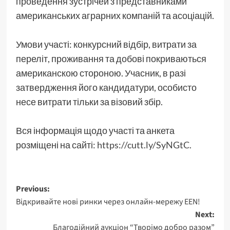
проведення зустрічей з представниками
американських аграрних компаній та асоціацій.
Умови участі: конкурсний відбір, витрати за
переліт, проживання та добові покриваються
американскою стороною. Учасник, в разі
затвердження його кандидатури, особисто
несе витрати тільки за візовий збір.
Вся інформація щодо участі та анкета
розміщені на сайті:
https://cutt.ly/SyNGtC.
Post
Previous:
Відкривайте нові ринки через онлайн-мережу EEN!
navigation
Next:
Благодійний аукціон “Творімо добро разом”