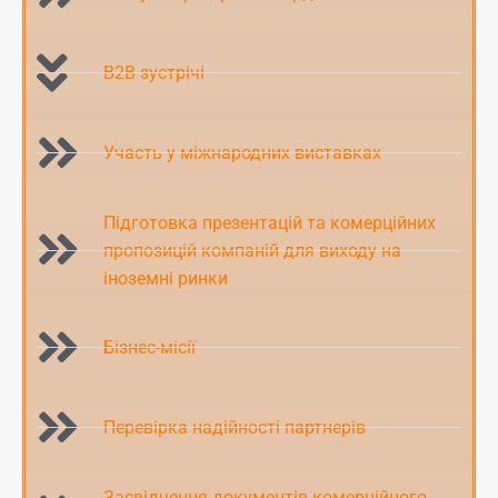
B2B зустрічі
Участь у міжнародних виставках
Підготовка презентацій та комерційних
пропозицій компаній для виходу на
іноземні ринки
Бізнес-місії
Перевірка надійності партнерів
Засвідчення документів комерційного