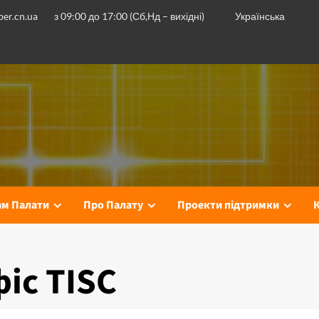
er.cn.ua
з 09:00 до 17:00 (Сб,Нд – вихідні)
Українська
ам Палати
Про Палату
Проекти підтримки
іс TISC