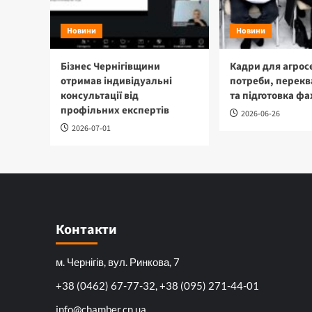
Новини
Новини
Бізнес Чернігівщини
Кадри для агрос
отримав індивідуальні
потреби, перекв
консультації від
та підготовка фа
профільних експертів
2026-06-26
2026-07-01
Контакти
м. Чернігів, вул. Ринкова, 7
+38 (0462) 67-77-32, +38 (095) 271-44-01
info@chamber.cn.ua