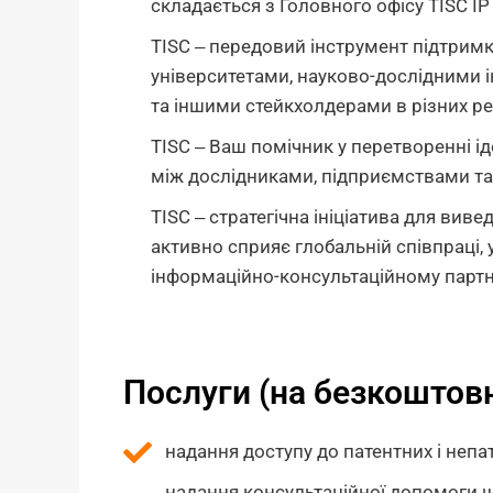
складається з Головного офісу TISC IP 
TISC ‒ передовий інструмент підтримк
університетами, науково-дослідними і
та іншими стейкхолдерами в різних ре
TISC ‒ Ваш помічник у перетворенні ід
між дослідниками, підприємствами т
TISC ‒ стратегічна ініціатива для виве
активно сприяє глобальній співпраці,
інформаційно-консультаційному партне
Послуги (на безкоштовн
надання доступу до патентних і непа
надання консультаційної допомоги 