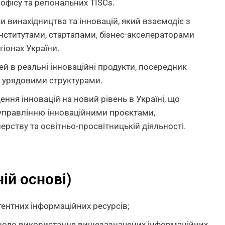
офісу та регіональних TISCs.
и винахідництва та інновацій, який взаємодіє з
нститутами, стартапами, бізнес-акселераторами
гіонах України.
ей в реальні інноваційні продукти, посередник
а урядовими структурами.
дення інновацій на новий рівень в Україні, що
 управлінню інноваційними проєктами,
рству та освітньо-просвітницькій діяльності.
ій основі)
тентних інформаційних ресурсів;
щодо використання вищезазначених інформаційних