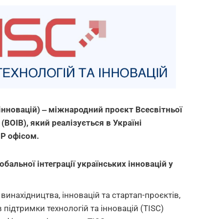
 інновацій) ‒ міжнародний проєкт Всесвітньої
 (ВОІВ), який реалізується в Україні
ІР офісом.
бальної інтеграції українських інновацій у
инахідництва, інновацій та стартап-проєктів,
підтримки технологій та інновацій (TISC)