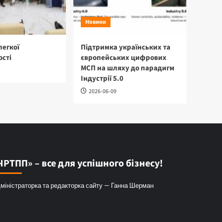
Новини
легкої
Підтримка українських та
сті
європейських цифрових
МСП на шляху до парадигм
Індустрії 5.0
2026-06-09
ЧРТПП» – все для успішного бізнесу!
міністраторка та редакторка сайту — Ганна Шерман