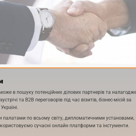
м
оже в пошуку потенційних ділових партнерів та налагодже
стрічі та В2В переговорів під час візитів, бізнес-місій за
Україні.
 палатами по всьому світу, дипломатичними установами,
икористовуємо сучасні онлайн платформи та інстументи.