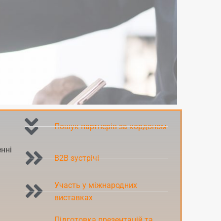
Пошук партнерів за кордоном
нні
B2B зустрічі
Участь у міжнародних
виставках
Підготовка презентацій та