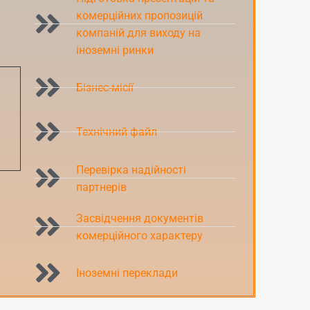
комерційних пропозицій
компаній для виходу на
іноземні ринки
Бізнес-місії
Технічний файл
Перевірка надійності
партнерів
Засвідчення документів
комерційного характеру
Іноземні переклади