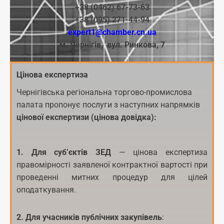
+38 (0462) 67-73-63
+38 (095) 271-44-94
expert1@chamber.cn.ua
м. Чернігів, вул. Ринкова, 7
Цінова експертиза
Чернігівська регіональна торгово-промислова
палата пропонує послуги з наступних напрямків
цінової експертизи (цінова довідка):
1. Для суб’єктів ЗЕД
— цінова експертиза
правомірності заявленої контрактної вартості при
проведенні митних процедур для цілей
оподаткування.
2. Для учасників публічних закупівель
: