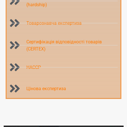
(hardship)
Товарознавча експертиза
Сертифікація відповідності товарів
(CERTEX)
HACCP
Цінова експертиза