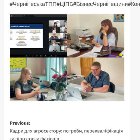
#ЧернігівськаТПП
#ЦІПБ
#БізнесЧернігівщини
#Кон
Post
Previous:
Кадри для агросектору: потреби, перекваліфікація
navigation
та підготовка фахівців