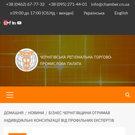
Перейти
+38 (0462) 67-77-32
+38 (095) 271-44-01
info@chamber.cn.ua
до
з 09:00 до 17:00 (Сб,Нд – вихідні)
Українська
English
вмісту
Instagram
Facebook
Linkedin
Youtube
ЧЕРНІГІВСЬКА РЕГІОНАЛЬНА ТОРГОВО-
ПРОМИСЛОВА ПАЛАТА
Основне
меню
ДОМАШНЯ
НОВИНИ
БІЗНЕС ЧЕРНІГІВЩИНИ ОТРИМАВ
ІНДИВІДУАЛЬНІ КОНСУЛЬТАЦІЇ ВІД ПРОФІЛЬНИХ ЕКСПЕРТІВ