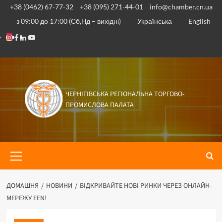
Перейти
+38 (0462) 67-77-32
+38 (095) 271-44-01
info@chamber.cn.ua
до
з 09:00 до 17:00 (Сб,Нд – вихідні)
Українська
English
вмісту
Instagram
Facebook
Linkedin
Youtube
ЧЕРНІГІВСЬКА РЕГІОНАЛЬНА ТОРГОВО-
ПРОМИСЛОВА ПАЛАТА
Основне
меню
ДОМАШНЯ
НОВИНИ
ВІДКРИВАЙТЕ НОВІ РИНКИ ЧЕРЕЗ ОНЛАЙН-
МЕРЕЖУ EEN!