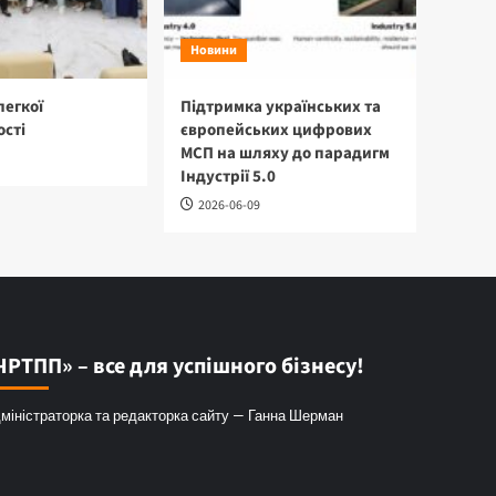
Новини
легкої
Підтримка українських та
сті
європейських цифрових
МСП на шляху до парадигм
Індустрії 5.0
2026-06-09
ЧРТПП» – все для успішного бізнесу!
міністраторка та редакторка сайту — Ганна Шерман