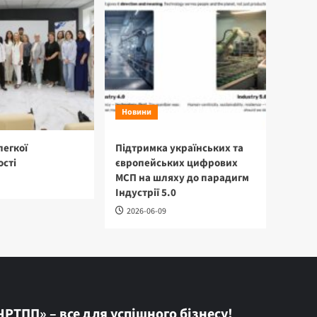
Новини
легкої
Підтримка українських та
сті
європейських цифрових
МСП на шляху до парадигм
Індустрії 5.0
2026-06-09
ЧРТПП» – все для успішного бізнесу!