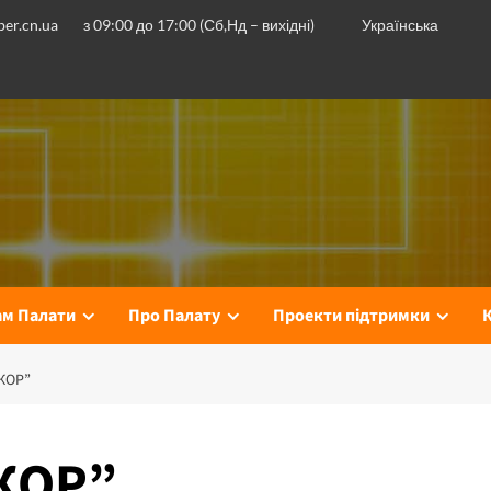
er.cn.ua
з 09:00 до 17:00 (Сб,Нд – вихідні)
Українська
ам Палати
Про Палату
Проекти підтримки
КОР”
КОР”