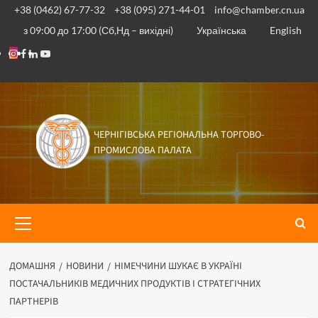
Перейти
+38 (0462) 67-77-32
+38 (095) 271-44-01
info@chamber.cn.ua
до
з 09:00 до 17:00 (Сб,Нд – вихідні)
Українська
English
вмісту
Instagram
Facebook
Linkedin
Youtube
ЧЕРНІГІВСЬКА РЕГІОНАЛЬНА ТОРГОВО-
ПРОМИСЛОВА ПАЛАТА
Основне
меню
ДОМАШНЯ
НОВИНИ
НІМЕЧЧИНИ ШУКАЄ В УКРАЇНІ
ПОСТАЧАЛЬНИКІВ МЕДИЧНИХ ПРОДУКТІВ І СТРАТЕГІЧНИХ
ПАРТНЕРІВ