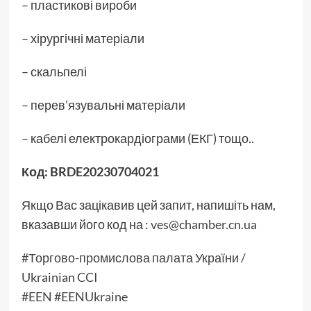
– пластикові вироби
– хірургічні матеріали
– скальпелі
– перев’язувальні матеріали
– кабелі електрокардіограми (ЕКГ) тощо..
Код: BRDE20230704021
Якщо Вас зацікавив цей запит, напишіть нам,
вказавши його код на :
ves@chamber.cn.ua
#Торгово-промислова палата України /
Ukrainian CCI
#EEN
#EENUkraine