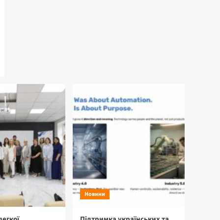
Новини
легкої
Підтримка українських та