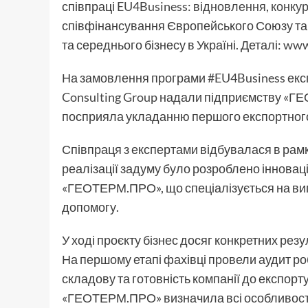
співпраці
EU4Business: відновлення, конку
співфінансування Європейського Союзу та 
та середнього бізнесу в Україні. Деталі:
www.
На замовлення програми
#EU4Business
екс
Consulting Group
надали підприємству «ГЕ
посприяла укладанню першого експортного
Співпраця з експертами відбувалася в рамка
реалізації задуму було розроблено інновац
«ГЕОТЕРМ.ПРО», що спеціалізується на виг
допомогу.
У ході проєкту бізнес досяг конкретних резу
На першому етапі фахівці провели аудит р
складову та готовність компанії до експор
«ГЕОТЕРМ.ПРО» визначила всі особливості 