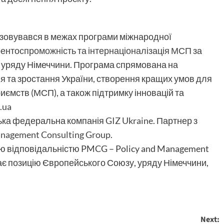
лізовувався в межах програми міжнародної
рентоспроможність та інтернаціоналізація МСП
за
 уряду Німеччини. Програма спрямована на
ня та зростання України, створення кращих умов для
риємств (МСП), а також підтримку інновацій та
.ua
цька федеральна компанія
GIZ Ukraine
. Партнер з
nagement Consulting Group
.
ною відповідальністю PMCG – Policy and Management
жає позицію Європейського Союзу, уряду Німеччини,
Next: