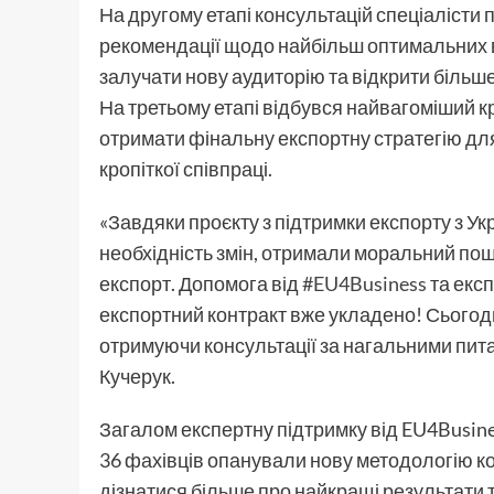
На другому етапі консультацій спеціалісти 
рекомендації щодо найбільш оптимальних в
залучати нову аудиторію та відкрити більш
На третьому етапі відбувся найвагоміший
отримати фінальну експортну стратегію дл
кропіткої співпраці.
«Завдяки проєкту з підтримки експорту з У
необхідність змін, отримали моральний пошт
експорт. Допомога від
#EU4Business
та екс
експортний контракт вже укладено! Сьогод
отримуючи консультації за нагальними пи
Кучерук.
Загалом експертну підтримку від EU4Busine
36 фахівців опанували нову методологію к
дізнатися більше про найкращі результати 