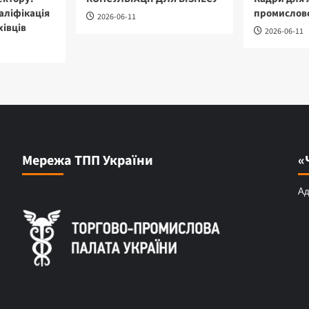
аліфікація
промислово
2026-06-11
хівців
2026-06-11
Мережа ТПП України
«
Ад