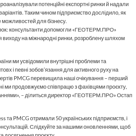
проаналізували потенційні експортні ринки й надали
аріантів. Таким чином підприємство дослідило, як
е можливостей для бізнесу.
 крок: консультанти допомогли «ГЕОТЕРМ.ПРО»
я виходу на міжнародні ринки, розроблену шляхом
країни ми усвідомили внутрішні проблеми та
овх і певні зобов’язання для активного руху на
пертів PMCG перевищила наші очікування – перший
ні ми продовжуємо співпрацю з фахівцями проєкту,
таннями», – ділиться директор «ГЕОТЕРМ.ПРО» Остап
ss та PMCG отримали 50 українських підприємств, і
онсультацій. Слідкуйте за нашими оновленнями, щоб
та досягнення проєкту.