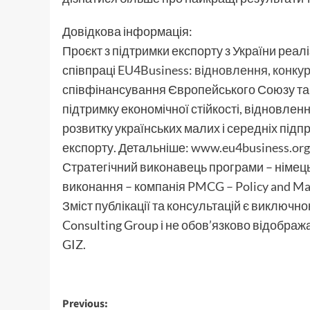
Довідкова інформація:
Проєкт з підтримки експорту з України реа
співпраці
EU4Business: відновлення, конку
співфінансування Європейського Союзу та
підтримку економічної стійкості, відновлен
розвитку українських малих і середніх підп
експорту. Детальніше:
www.eu4business.org
Стратегічний виконавець програми – німе
виконання – компанія
PMCG – Policy and Ma
Зміст публікації та консультацій є виключ
Consulting Group і не обов’язково відобра
GIZ.
Post
Previous: