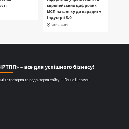
сті
європейських цифрових
МСП на шляху до парадигм
Індустрії 5.0
2026-06-09
ЧРТПП» – все для успішного бізнесу!
міністраторка та редакторка сайту — Ганна Шерман