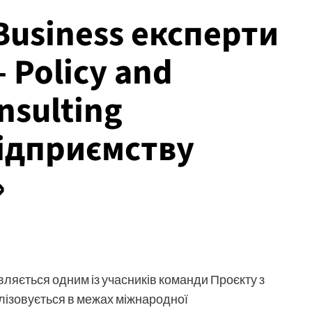
usiness експерти
 Policy and
sulting
ідприємству
»
ляється одним із учасників команди Проєкту з
алізовується в межах міжнародної