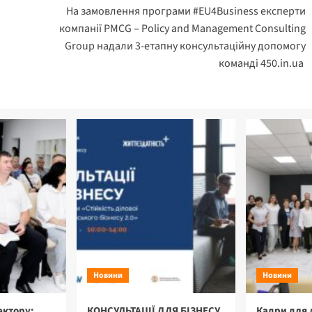
На замовлення програми #EU4Business експерти
компанії PMCG – Policy and Management Consulting
Group надали 3-етапну консультаційну допомогу
команді 450.in.ua
Новини
Новини
ектору:
КОНСУЛЬТАЦІЇ ДЛЯ БІЗНЕСУ
Кадри для 