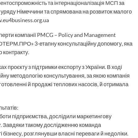
рентоспроможність та інтернаціоналізація МСП
за
уряду Німеччини та спрямована на розвиток малого
eu4business.org.ua
перти компанії
PMCG – Policy and Management
ОТЕРМ.ПРО» 3-етапну консультаційну допомогу, яка
 контракту.
х проєкту з підтримки експорту з України. В ході
ійну методологію консультування, за якою компанія
отовленні й продажі теплових насосів, й отримала
льтатів:
оботи підприємства, дослідили маркетингову
ту. Завдяки такому дослідженню команда
бізнесу, розглянувши власні переваги й недоліки.