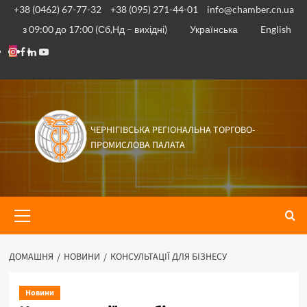
Перейти
+38 (0462) 67-77-32
+38 (095) 271-44-01
info@chamber.cn.ua
до
з 09:00 до 17:00 (Сб,Нд – вихідні)
Українська
English
вмісту
Instagram
Facebook
Linkedin
Youtube
ЧЕРНІГІВСЬКА РЕГІОНАЛЬНА ТОРГОВО-
ПРОМИСЛОВА ПАЛАТА
Основне
меню
ДОМАШНЯ
НОВИНИ
КОНСУЛЬТАЦІЇ ДЛЯ БІЗНЕСУ
Новини