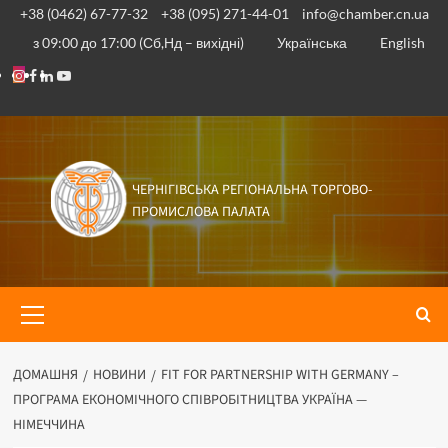
Перейти
+38 (0462) 67-77-32
+38 (095) 271-44-01
info@chamber.cn.ua
до
з 09:00 до 17:00 (Сб,Нд – вихідні)
Українська
English
вмісту
Instagram
Facebook
Linkedin
Youtube
ЧЕРНІГІВСЬКА РЕГІОНАЛЬНА ТОРГОВО-
ПРОМИСЛОВА ПАЛАТА
Основне
меню
ДОМАШНЯ
НОВИНИ
FIT FOR PARTNERSHIP WITH GERMANY –
ПРОГРАМА ЕКОНОМІЧНОГО СПІВРОБІТНИЦТВА УКРАЇНА —
НІМЕЧЧИНА