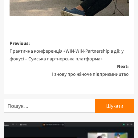
Post
Previous:
Практична конференція «WIN-WIN-Partnership в дії: у
navigation
фокусі – Сумська партнерська платформа»
Next:
І знову про жіноче підприємництво
Пошук: