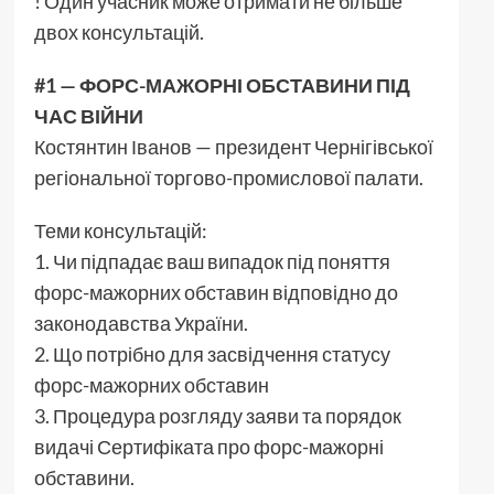
! Один учасник може отримати не більше
двох консультацій.
#1 — ФОРС-МАЖОРНІ ОБСТАВИНИ ПІД
ЧАС ВІЙНИ
Костянтин Іванов — президент Чернігівської
регіональної торгово-промислової палати.
Теми консультацій:
1. Чи підпадає ваш випадок під поняття
форс-мажорних обставин відповідно до
законодавства України.
2. Що потрібно для засвідчення статусу
форс-мажорних обставин
3. Процедура розгляду заяви та порядок
видачі Сертифіката про форс-мажорні
обставини.