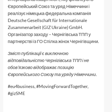
Європейський Союз та уряд Німеччини і
реалізує німецька федеральна компанія
Deutsche Gesellschaft für Internationale
Zusammenarbeit (
GIZ Ukraine
) GmbH.
Організатор заходу – Чернігівська ТПП у
партнерстві із ГО
Спілка жінок Чернігівщини
.
Зміст публікації є виключною
відповідальністю Чернігівська ТПП і не
обов’язково відображає позицію
Європейського Союзу та уряду Німеччини.
#eu4business, #MovingForwardTogether,
#gizSME