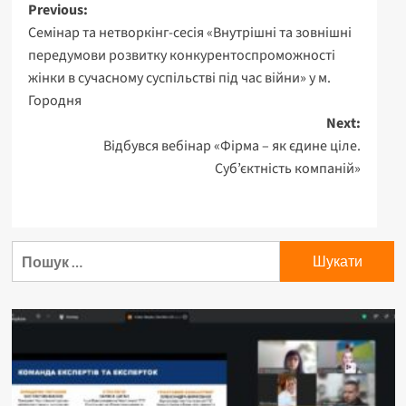
Post
Previous:
Семінар та нетворкінг-сесія «Внутрішні та зовнішні
navigation
передумови розвитку конкурентоспроможності
жінки в сучасному суспільстві під час війни» у м.
Городня
Next:
Відбувся вебінар «Фірма – як єдине ціле.
Суб’єктність компаній»
Пошук: