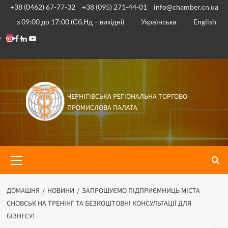
Перейти
+38 (0462) 67-77-32
+38 (095) 271-44-01
info@chamber.cn.ua
до
з 09:00 до 17:00 (Сб,Нд – вихідні)
Українська
English
вмісту
Instagram
Facebook
Linkedin
Youtube
ЧЕРНІГІВСЬКА РЕГІОНАЛЬНА ТОРГОВО-
ПРОМИСЛОВА ПАЛАТА
Основне
меню
ДОМАШНЯ
НОВИНИ
ЗАПРОШУЄМО ПІДПРИЄМНИЦЬ МІСТА
СНОВСЬК НА ТРЕНІНГ ТА БЕЗКОШТОВНІ КОНСУЛЬТАЦІЇ ДЛЯ
БІЗНЕСУ!