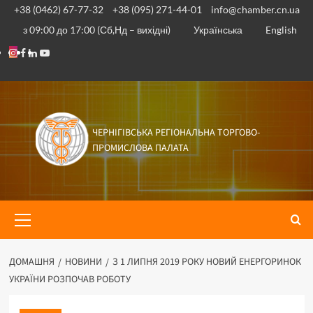
Перейти
+38 (0462) 67-77-32
+38 (095) 271-44-01
info@chamber.cn.ua
до
з 09:00 до 17:00 (Сб,Нд – вихідні)
Українська
English
вмісту
Instagram
Facebook
Linkedin
Youtube
ЧЕРНІГІВСЬКА РЕГІОНАЛЬНА ТОРГОВО-
ПРОМИСЛОВА ПАЛАТА
Основне
меню
ДОМАШНЯ
НОВИНИ
З 1 ЛИПНЯ 2019 РОКУ НОВИЙ ЕНЕРГОРИНОК
УКРАЇНИ РОЗПОЧАВ РОБОТУ