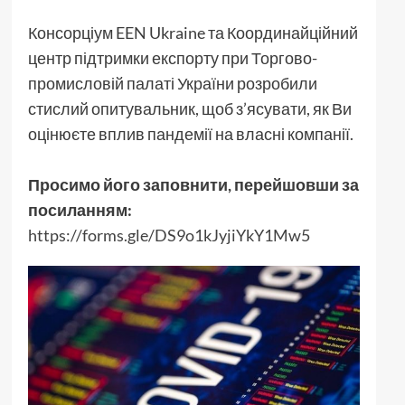
Консорціум EEN Ukraine та Координайційний
центр підтримки експорту при Торгово-
промисловій палаті України розробили
стислий опитувальник, щоб з’ясувати, як Ви
оцінюєте вплив пандемії на власні компанії.
Просимо його заповнити, перейшовши за
посиланням:
https://forms.gle/DS9o1kJyjiYkY1Mw5