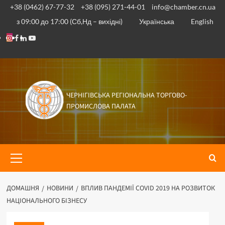
Перейти
+38 (0462) 67-77-32
+38 (095) 271-44-01
info@chamber.cn.ua
до
з 09:00 до 17:00 (Сб,Нд – вихідні)
Українська
English
вмісту
Instagram
Facebook
Linkedin
Youtube
ЧЕРНІГІВСЬКА РЕГІОНАЛЬНА ТОРГОВО-
ПРОМИСЛОВА ПАЛАТА
Основне
меню
ДОМАШНЯ
НОВИНИ
ВПЛИВ ПАНДЕМІЇ COVID 2019 НА РОЗВИТОК
НАЦІОНАЛЬНОГО БІЗНЕСУ