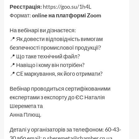
Реєстрація:
https://goo.su/1h4L
Формат:
online на платформі Zoom
На вебінарі ви дізнаєтеся:
📍 Як довести відповідність вимогам
безпечності промислової продукції?
📍 Що таке технічний файл?
📍 Навіщо і кому він потрібен?
📍 СE маркування, як його отримати?
Вебінар проводиться сертифікованими
експертами з експорту до ЄС Наталія
Шеремета та
Анна Плющ.
Деталі у організаторів за телефоном: 60-43-
30 або email:
n.sheremeta@chamber.cn.ua