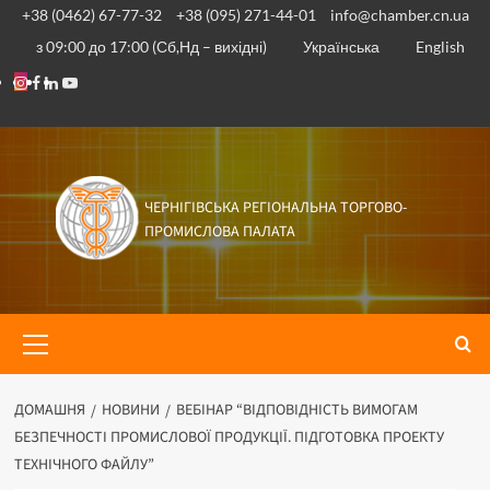
Перейти
+38 (0462) 67-77-32
+38 (095) 271-44-01
info@chamber.cn.ua
до
з 09:00 до 17:00 (Сб,Нд – вихідні)
Українська
English
вмісту
Instagram
Facebook
Linkedin
Youtube
ЧЕРНІГІВСЬКА РЕГІОНАЛЬНА ТОРГОВО-
ПРОМИСЛОВА ПАЛАТА
Основне
меню
ДОМАШНЯ
НОВИНИ
ВЕБІНАР “ВІДПОВІДНІСТЬ ВИМОГАМ
БЕЗПЕЧНОСТІ ПРОМИСЛОВОЇ ПРОДУКЦІЇ. ПІДГОТОВКА ПРОЕКТУ
ТЕХНІЧНОГО ФАЙЛУ”