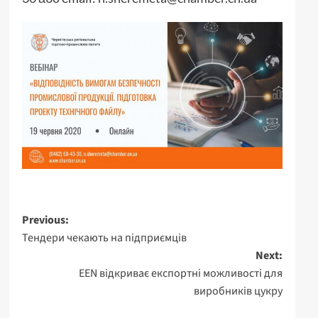
Post
Previous:
Тендери чекають на підприємців
navigation
Next:
EEN відкриває експортні можливості для
виробників цукру