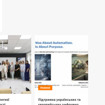
Новини
легкої
Підтримка українських та
сті
європейських цифрових