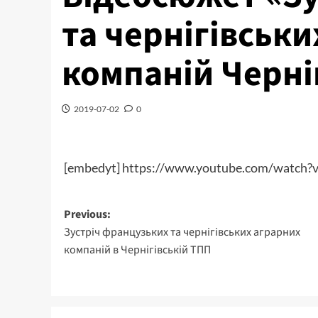
та чернігівськ
компаній Черні
2019-07-02
0
[embedyt] https://www.youtube.com/watch?
Post
Previous:
Зустріч французьких та чернігівських аграрних
navigation
компаній в Чернігівській ТПП