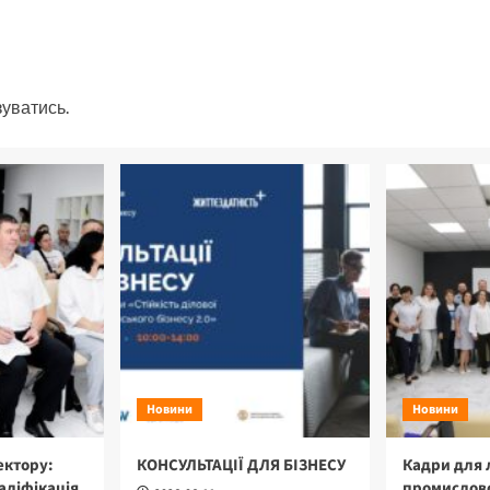
зуватись
.
Новини
Новини
ектору:
КОНСУЛЬТАЦІЇ ДЛЯ БІЗНЕСУ
Кадри для 
аліфікація
промислово