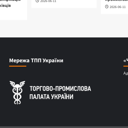
2026-06-11
хівців
2026-06-11
Мережа ТПП України
«
Ад