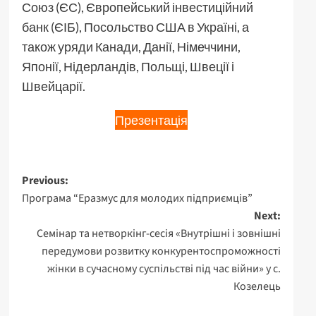
Союз (ЄС), Європейський інвестиційний
банк (ЄІБ), Посольство США в Україні, а
також уряди Канади, Данії, Німеччини,
Японії, Нідерландів, Польщі, Швеції і
Швейцарії.
Презентація
Post
Previous:
Програма “Еразмус для молодих підприємців”
navigation
Next:
Семінар та нетворкінг-сесія «Внутрішні і зовнішні
передумови розвитку конкурентоспроможності
жінки в сучасному суспільстві під час війни» у с.
Козелець