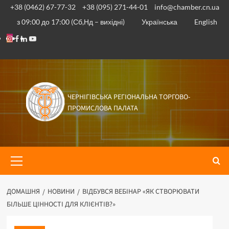
Перейти
+38 (0462) 67-77-32
+38 (095) 271-44-01
info@chamber.cn.ua
до
з 09:00 до 17:00 (Сб,Нд – вихідні)
Українська
English
вмісту
Instagram
Facebook
Linkedin
Youtube
ЧЕРНІГІВСЬКА РЕГІОНАЛЬНА ТОРГОВО-
ПРОМИСЛОВА ПАЛАТА
Основне
меню
ДОМАШНЯ
НОВИНИ
ВІДБУВСЯ ВЕБІНАР «ЯК СТВОРЮВАТИ
БІЛЬШЕ ЦІННОСТІ ДЛЯ КЛІЄНТІВ?»