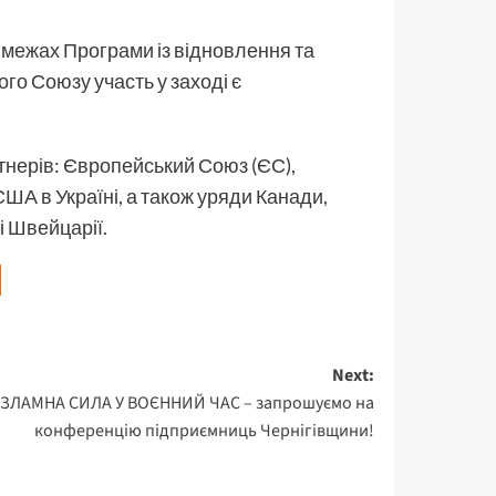
 межах Програми із відновлення та
го Союзу участь у заході є
нерів: Європейський Союз (ЄС),
ША в Україні, а також уряди Канади,
і Швейцарії.
я
Next:
ЗЛАМНА СИЛА У ВОЄННИЙ ЧАС – запрошуємо на
конференцію підприємниць Чернігівщини!