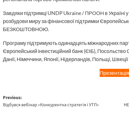
Завдяки підтримці
UNDP Ukraine / ПРООН в Україні
у
розбудови миру за фінансової підтримки Європейсько
БЕЗКОШТОВНОЮ.
Програму підтримують одинадцять міжнародних парт
Європейський інвестиційний банк (ЄІБ), Посольство С
Данії, Німеччини, Японії, Нідерландів, Польщі, Швеції 
Презентаці
Post
Previous:
Відбувся вебінар «Конкурентна стратегія і УТП»
НЕ
navigation