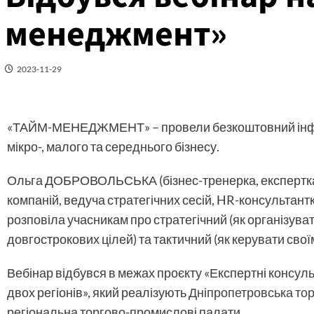
менеджмент»
2023-11-29
«ТАЙМ-МЕНЕДЖМЕНТ» – провели безкоштовний інфо
мікро-, малого та середнього бізнесу.
Ольга ДОБРОВОЛЬСЬКА (бізнес-тренерка, експертка з
компаній, ведуча стратегічних сесій, HR-консультант
розповіла учасникам про стратегічний (як організува
довгострокових цілей) та тактичний (як керувати св
Вебінар відбувся в межах проєкту «Експертні консул
двох регіонів», який реалізують
Дніпропетровська то
регіональна торгово-промислові палати.