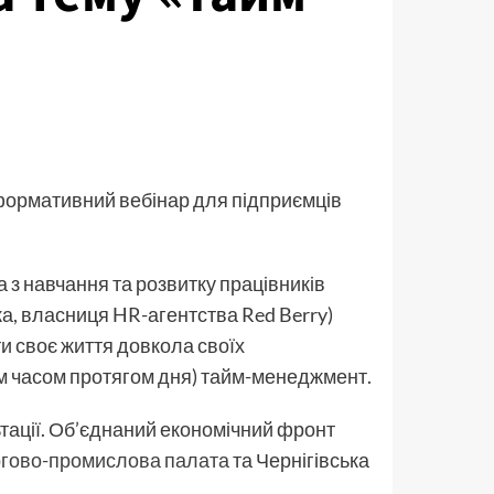
рмативний вебінар для підприємців
 навчання та розвитку працівників
ка, власниця HR-агентства Red Berry)
ти своє життя довкола своїх
оїм часом протягом дня) тайм-менеджмент.
ьтації. Об’єднаний економічний фронт
ргово-промислова палата
та Чернігівська