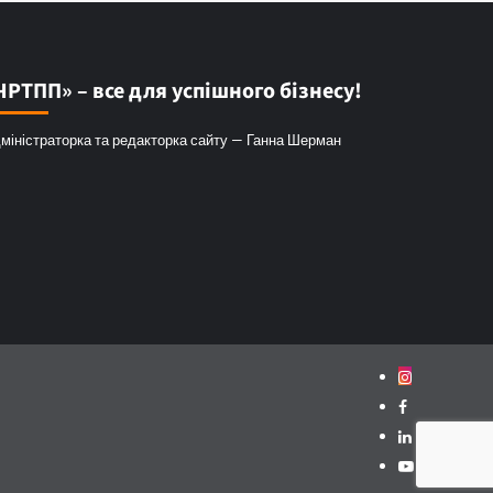
ЧРТПП» – все для успішного бізнесу!
міністраторка та редакторка сайту — Ганна Шерман
Instagram
Facebook
Linkedin
Youtube