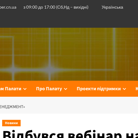
er.cn.ua
з 09:00 до 17:00 (Сб,Нд – вихідні)
Українська
ам Палати
Про Палату
Проекти підтримки
-МЕНЕДЖМЕНТ»
Новини
Відбувся вебінар н