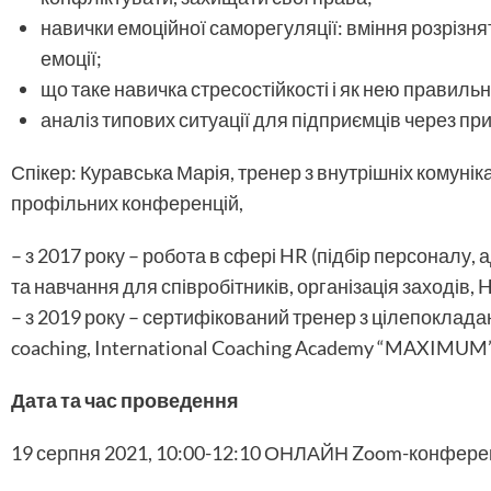
навички емоційної саморегуляції: вміння розрізн
емоції;
що таке навичка стресостійкості і як нею правиль
аналіз типових ситуації для підприємців через пр
Спікер: Куравська Марія, тренер з внутрішніх комуніка
профільних конференцій,
– з 2017 року – робота в сфері HR (підбір персоналу, а
та навчання для співробітників, організація заходів, H
– з 2019 року – сертифікований тренер з цілепокладан
coaching, International Coaching Academy “MAXIMUM”
Дата та час проведення
19 серпня 2021, 10:00-12:10 ОНЛАЙН Zoom-конфере