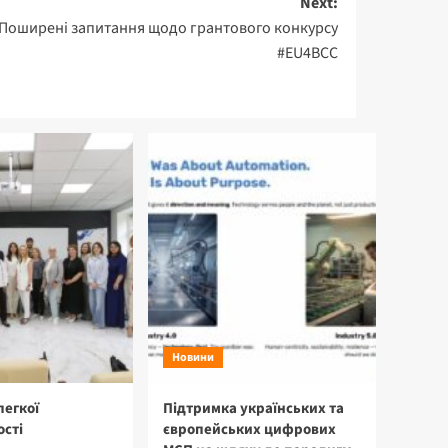
Next:
Поширені запитання щодо грантового конкурсу
#EU4BCC
Новини
легкої
Підтримка українських та
сті
європейських цифрових