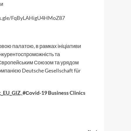
ри
ms.gle/FqByLAHigU4HMoZ87
вою палатою, в рамках ініціативи
нкурентоспроможність та
я Європейським Союзом та урядом
мпанією Deutsche Gesellschaft für
t_EU_GIZ,
#Сovid-19 Business Clinics