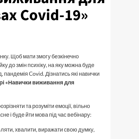
ах Covid-19»
нку. Щоб мати змогу безкінечно
йку до змін психіку, на яку можна буде
, пандемія Covid. Дізнатись які навички
рі «Навички виживання для
розрізняти та розуміти емоції, вільно
не і буде йти мова під час вебінару:
овляти, хвалити, виражати свою думку,