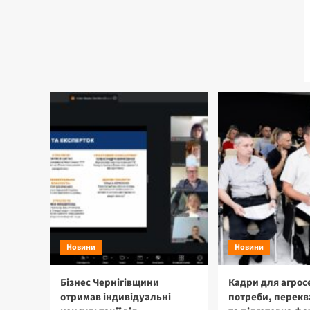
Новини
Новини
Бізнес Чернігівщини
Кадри для агрос
отримав індивідуальні
потреби, перекв