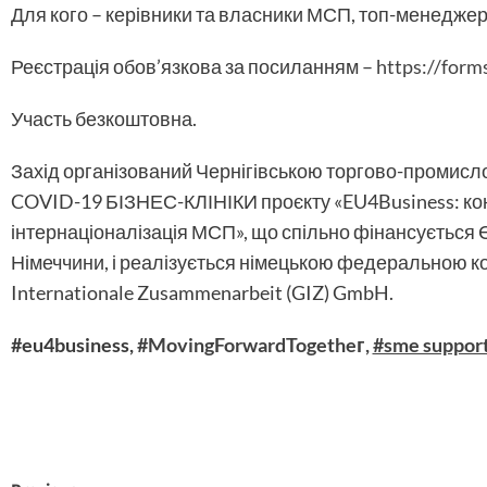
Для кого – керівники та власники МСП, топ-менедже
Реєстрація обов’язкова за посиланням –
https://for
Участь безкоштовна.
Захід організований Чернігівською торгово-промисло
COVID-19 БІЗНЕС-КЛІНІКИ проєкту «EU4Business: ко
інтернаціоналізація МСП», що спільно фінансуєтьс
Німеччини, і реалізується німецькою федеральною ко
Internationale Zusammenarbeit (GIZ) GmbH.
#eu4business,
#MovingForwardTogetheг,
#sme suppor