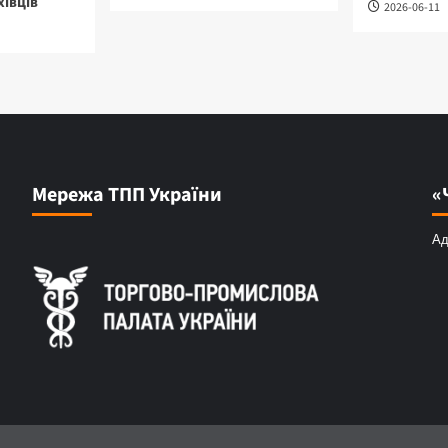
хівців
2026-06-11
Мережа ТПП України
«
Ад