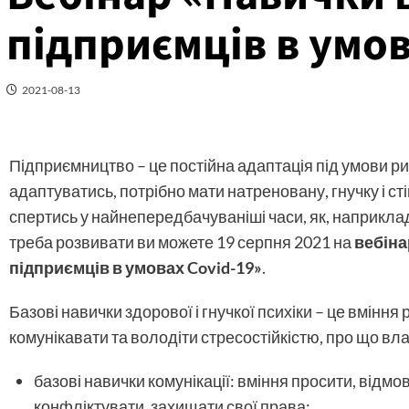
підприємців в умов
2021-08-13
Підприємництво – це постійна адаптація під умови ри
адаптуватись, потрібно мати натреновану, гнучку і сті
спертись у найнепередбачуваніші часи, як, наприклад
треба розвивати ви можете 19 серпня 2021 на
вебіна
підприємців в умовах Covid-19»
.
Базові навички здорової і гнучкої психіки – це вміння 
комунікавати та володіти стресостійкістю, про що влас
базові навички комунікації: вміння просити, відм
конфліктувати, захищати свої права;