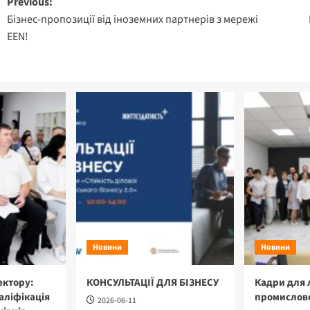
Post
Previous:
Бізнес-пропозиції від іноземних партнерів з мережі
navigation
EEN!
Новини
Новини
ектору:
КОНСУЛЬТАЦІЇ ДЛЯ БІЗНЕСУ
Кадри для 
аліфікація
промислово
2026-06-11