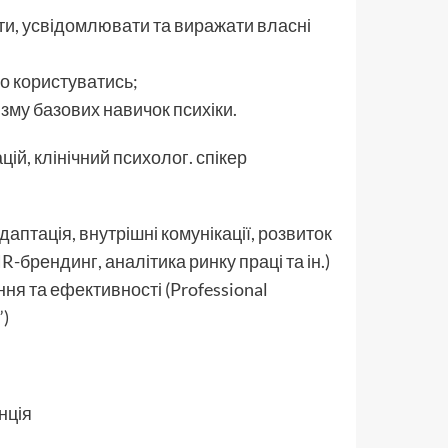
яти, усвідомлювати та виражати власні
но користуватись;
изму базових навичок психіки.
цій, клінічний психолог. спікер
даптація, внутрішні комунікації, розвиток
R-брендинг, аналітика ринку праці та ін.)
ня та ефективності (Professional
)
нція