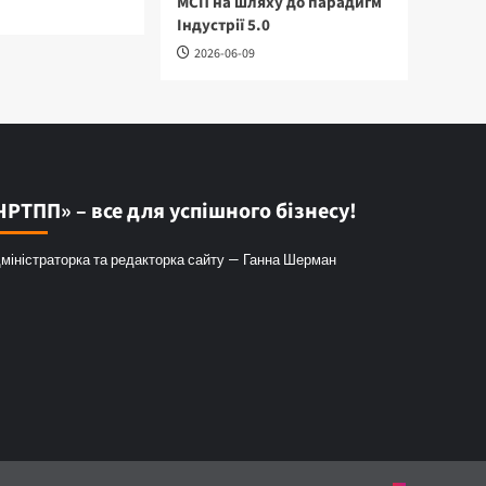
МСП на шляху до парадигм
Індустрії 5.0
2026-06-09
ЧРТПП» – все для успішного бізнесу!
міністраторка та редакторка сайту — Ганна Шерман