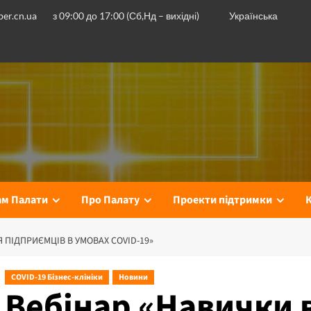
er.cn.ua
з 09:00 до 17:00 (Сб,Нд – вихідні)
Українська
ам Палати
Про Палату
Проекти підтримки
 ПІДПРИЄМЦІВ В УМОВАХ COVID-19»
COVID-19 Бізнес-клініки
Новини
Вебінар «Навички