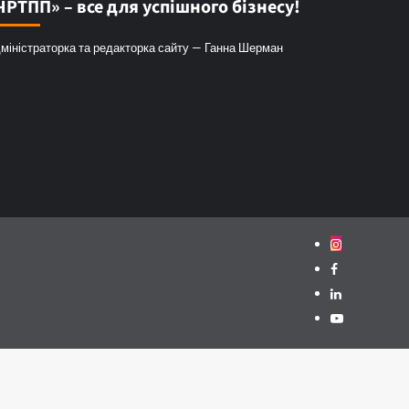
ЧРТПП» – все для успішного бізнесу!
міністраторка та редакторка сайту — Ганна Шерман
Instagram
Facebook
Linkedin
Youtube