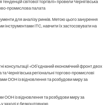
ня тенденцій світової торгівлі» провели Чернігівська
гово-промислова палата
ументи для аналізу ринків. Метою цього занурення
и інструментами ІТС, навчити їх застосовувати на
тні консультації «Об’єднаний економічний фронт двох
а та Чернігівська регіональні торгово-промислові
ми ООН із відновлення та розбудови миру за
и ООН із відновлення та розбудови миру за
 у заході є безкоштовною