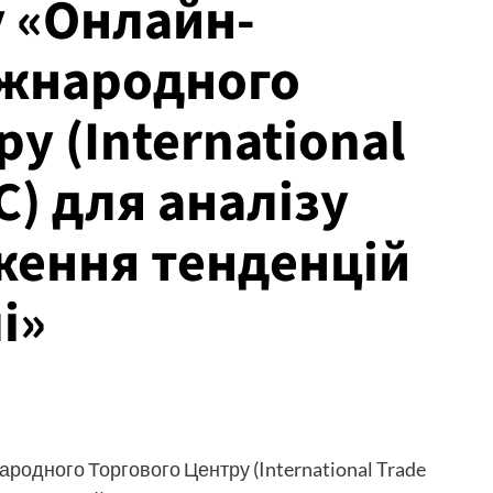
у «Онлайн-
іжнародного
у (International
TC) для аналізу
дження тенденцій
і»
родного Торгового Центру (International Trade