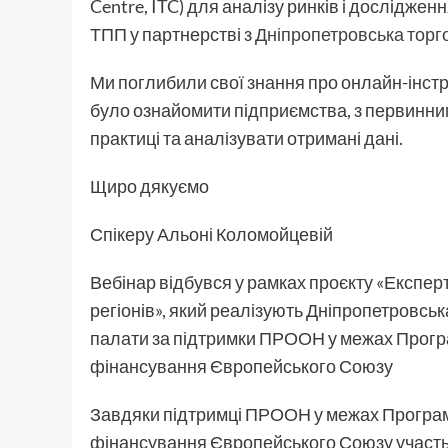
Centre, ITC) для аналізу ринків і досліджен
ТПП у партнерстві з
Дніпропетровська тор
Ми поглибили свої знання про онлайн-інстр
було ознайомити підприємства, з первинним
практиці та аналізувати отримані дані.
Щиро дякуємо
Спікеру Альоні Коломойцевій
Вебінар відбувся у рамках проєкту «Експер
регіонів», який реалізують Дніпропетровськ
палати за підтримки ПРООН у межах Програ
фінансування Європейського Союзу
Завдяки підтримці ПРООН у межах Програм
фінансування Європейського Союзу участь