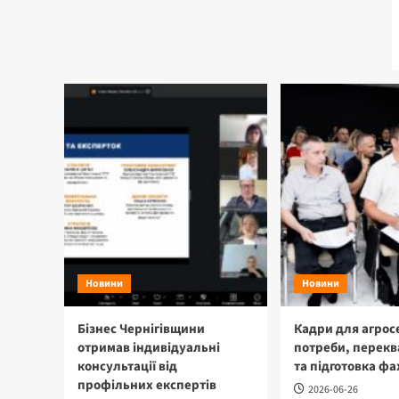
Новини
Новини
Бізнес Чернігівщини
Кадри для агрос
отримав індивідуальні
потреби, перекв
консультації від
та підготовка фа
профільних експертів
2026-06-26