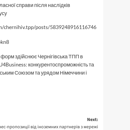
власної справи після наслідків
усу
m/chernihiv.tpp/posts/5839248916116746
pkn8
х форм здійснює Чернігівська ТПП в
EU4Business: конкурентоспроможність та
ським Союзом та урядом Німеччини і
Next:
нес-пропозиції від іноземних партнерів з мережі