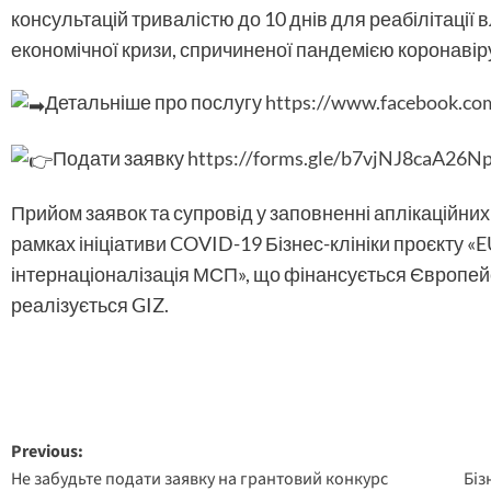
консультацій тривалістю до 10 днів для реабілітації 
економічної кризи, спричиненої пандемією коронавір
Детальніше про послугу
https://www.facebook.co
Подати заявку
https://forms.gle/b7vjNJ8caA26N
Прийом заявок та супровід у заповненні аплікаційни
рамках ініціативи COVID-19 Бізнес-клініки проєкту «
інтернаціоналізація МСП», що фінансується Європей
реалізується GIZ.
Post
Previous:
Не забудьте подати заявку на грантовий конкурс
Біз