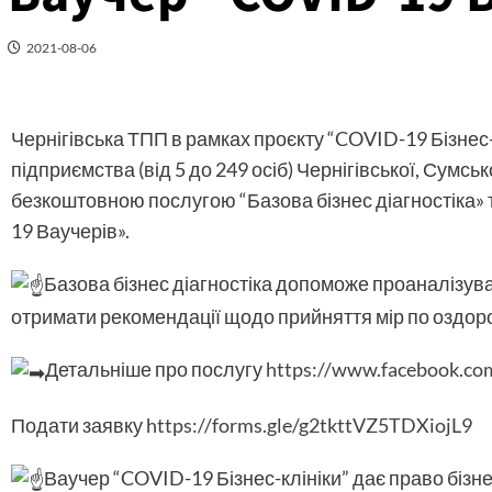
2021-08-06
Чернігівська ТПП в рамках проєкту “COVID-19 Бізнес-
підприємства (від 5 до 249 осіб) Чернігівської, Сумсь
безкоштовною послугою “Базова бізнес діагностіка»
19 Ваучерів».
Базова бізнес діагностіка допоможе проаналізуват
отримати рекомендації щодо прийняття мір по оздор
Детальніше про послугу
https://www.facebook.co
Подати заявку
https://forms.gle/g2tkttVZ5TDXiojL9
Ваучер “COVID-19 Бізнес-клініки” дає право бізн