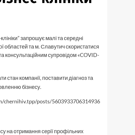
клініки” запрошує малі та середні
кої областей та м. Славутич скористатися
 та консультаційним супровідом «COVID-
и стан компанії, поставити діагноз та
овленню бізнесу.
m/chernihiv.tpp/posts/5603933706314936
есу на отримання серії профільних