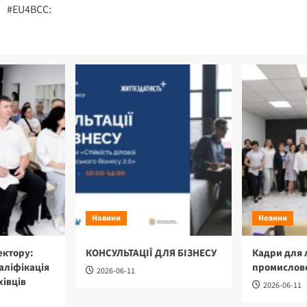
navigation
#EU4BCC:
Новини
Новини
ектору:
КОНСУЛЬТАЦІЇ ДЛЯ БІЗНЕСУ
Кадри для 
аліфікація
промислово
2026-06-11
хівців
2026-06-11