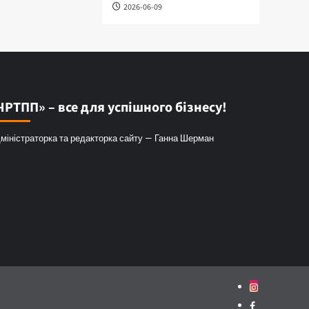
2026-06-09
ЧРТПП» – все для успішного бізнесу!
міністраторка та редакторка сайту — Ганна Шерман
Instagram
Facebook