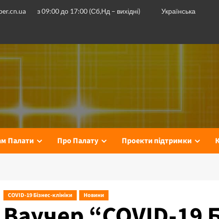
er.cn.ua
з 09:00 до 17:00 (Сб,Нд – вихідні)
Українська
ам Палати
Про Палату
Проекти підтримки
COVID-19 Бізнес-клініки
Новини
Ваучер “COVID-19 Б