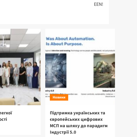
EEN!
Новини
легкої
Підтримка українських та
сті
європейських цифрових
МСП на шляху до парадигм
Індустрії 5.0