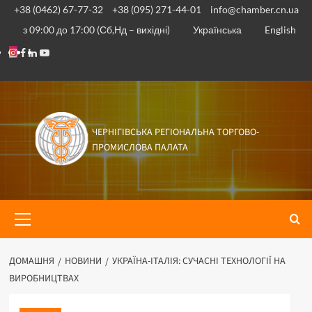
Перейти
+38 (0462) 67-77-32
+38 (095) 271-44-01
info@chamber.cn.ua
до
з 09:00 до 17:00 (Сб,Нд – вихідні)
Українська
English
вмісту
Instagram
Facebook
Linkedin
Youtube
ЧЕРНІГІВСЬКА РЕГІОНАЛЬНА ТОРГОВО-
ПРОМИСЛОВА ПАЛАТА
Основне
меню
ДОМАШНЯ
НОВИНИ
УКРАЇНА-ІТАЛІЯ: СУЧАСНІ ТЕХНОЛОГІЇ НА
ВИРОБНИЦТВАХ