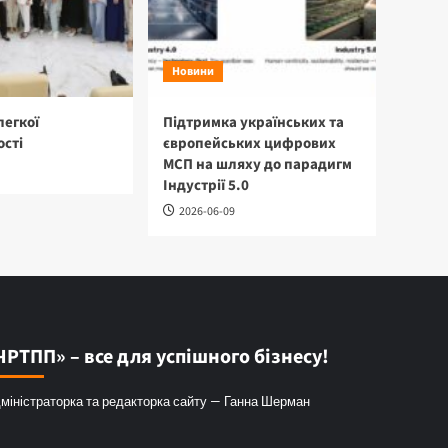
Новини
легкої
Підтримка українських та
сті
європейських цифрових
МСП на шляху до парадигм
Індустрії 5.0
2026-06-09
ЧРТПП» – все для успішного бізнесу!
міністраторка та редакторка сайту — Ганна Шерман