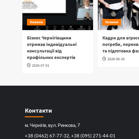
Новини
Новини
Бізнес Чернігівщини
Кадри для агрос
отримав індивідуальні
потреби, перекв
консультації від
та підготовка фа
профільних експертів
2026-06-26
2026-07-01
Контакти
м. Чернігів, вул. Ринкова, 7
+38 (0462) 67-77-32, +38 (095) 271-44-01