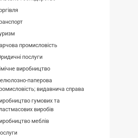
оргівля
ранспорт
уризм
арчова промисловість
ридичні послуги
імічне виробництво
елюлозно-паперова
ромисловість; видавнича справа
иробництво гумових та
ластмасових виробів
иробництво меблів
ослуги