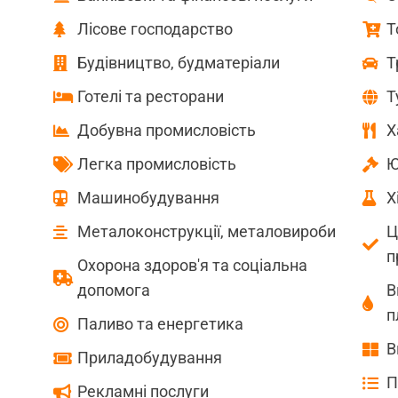
Лісове господарство
Т
Будівництво, будматеріали
Т
Готелі та ресторани
Т
Добувна промисловість
Х
Легка промисловість
Ю
Машинобудування
Х
Металоконструкції, металовироби
Ц
п
Охорона здоров'я та соціальна
допомога
В
п
Паливо та енергетика
В
Приладобудування
П
Рекламні послуги