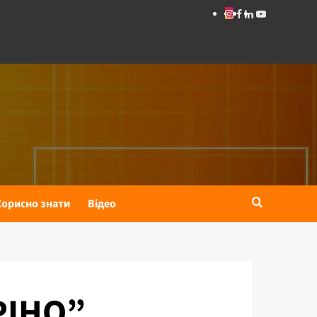
Корисно знати
Відео
РІНО”