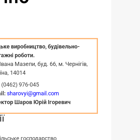
ьке виробництво, будівельно-
ажні роботи.
Івана Мазепи, буд. 66, м. Чернігів,
їна, 14014
(
0462) 976-045
il:
sharovyi@gmail.com
ектор
Шаров Юрій Ігоревич
ї
ільське господарство