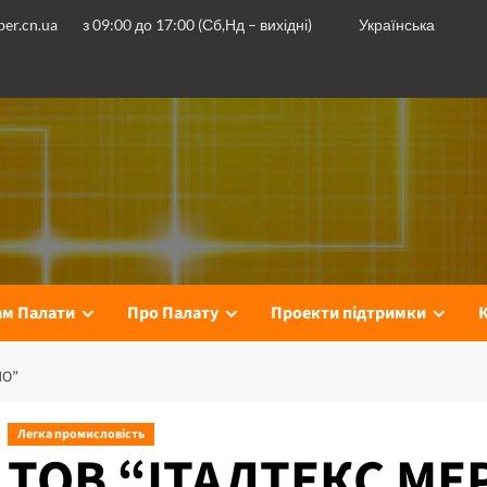
er.cn.ua
з 09:00 до 17:00 (Сб,Нд – вихідні)
Українська
ам Палати
Про Палату
Проекти підтримки
НО”
Легка промисловість
ТОВ “ІТАЛТЕКС МЕ