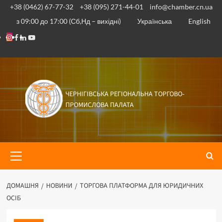
Перейти
+38 (0462) 67-77-32
+38 (095) 271-44-01
info@chamber.cn.ua
до
з 09:00 до 17:00 (Сб,Нд – вихідні)
Українська
English
вмісту
Instagram
Facebook
Linkedin
Youtube
ЧЕРНІГІВСЬКА РЕГІОНАЛЬНА ТОРГОВО-
ПРОМИСЛОВА ПАЛАТА
Основне
меню
ДОМАШНЯ
НОВИНИ
ТОРГОВА ПЛАТФОРМА ДЛЯ ЮРИДИЧНИХ
ОСІБ