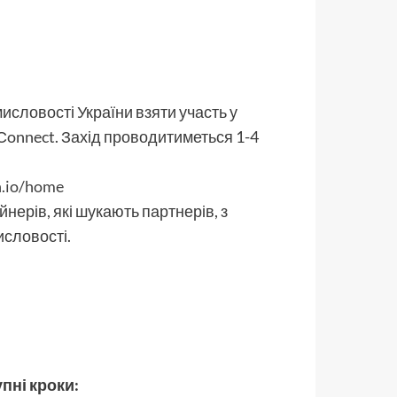
исловості України взяти участь у
 Сonnect. Захід проводитиметься 1-4
h.io/home
йнерів, які шукають партнерів, з
исловості.
пні кроки: