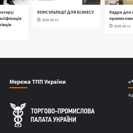
ектору:
КОНСУЛЬТАЦІЇ ДЛЯ БІЗНЕСУ
Кадри для 
аліфікація
промислово
2026-06-11
хівців
2026-06-11
Мережа ТПП України
«
Ад