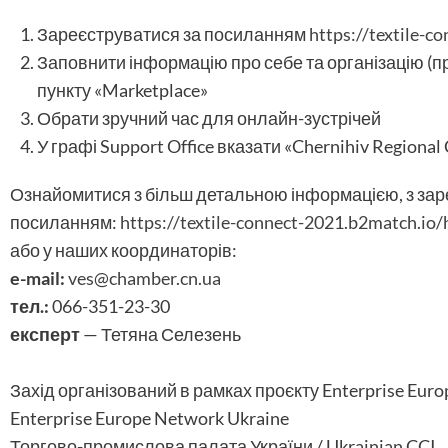
Зареєструватися за посиланням
https://textile-c
Заповнити інформацію про себе та організацію (п
пункту «Marketplace»
Обрати зручний час для онлайн-зустрічей
У графі Support Office вказати «Chernihiv Regiona
Ознайомитися з більш детальною інформацією, з зар
посиланням:
https://textile-connect-2021.b2match.io
або у наших координаторів:
e-mail:
ves@chamber.cn.ua
тел.:
066-351-23-30
експерт
— Тетяна Селезень
Захід організований в рамках проєкту Enterprise Euro
Enterprise Europe Network Ukraine
Торгово-промислова палата України / Ukrainian CCI