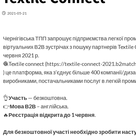
2021-05-21
Чернігівська ТПП запрошує підприємства легкої пром
віртуальних В2В зустрічах з пошуку партнерів Textile
червня 2021 р.
🧶Textile connect (
https://textile-connect-2021.b2matc
) це платформа, яка з’єднує більше 400 компанії/диза
виробниками, постачальниками послуг в легкій пром
👌
Участь
— безкоштовна.
👉
Мова В2В
– англійська.
🔥
Реєстрація відкрита до 1 червня
.
Для безкоштовної участі необхідно зробити насту