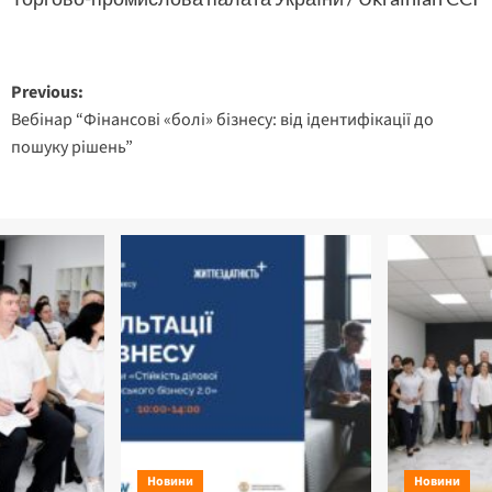
Post
Previous:
Вебінар “Фінансові «болі» бізнесу: від ідентифікації до
navigation
пошуку рішень”
Новини
Новини