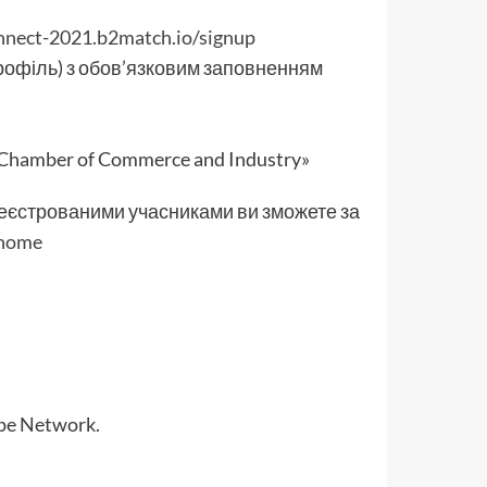
onnect-2021.b2match.io/signup
рофіль) з обов’язковим заповненням
l Chamber of Commerce and Industry»
еєстрованими учасниками ви зможете за
/home
pe Network.