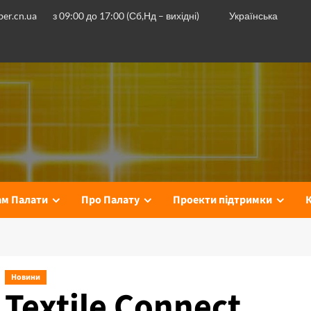
er.cn.ua
з 09:00 до 17:00 (Сб,Нд – вихідні)
Українська
ам Палати
Про Палату
Проекти підтримки
Новини
Textile Сonnect