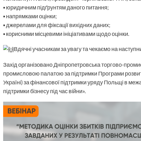
▪️ юридичним підґрунтям даного питання;
▪️ напрямками оцінки;
▪️ джерелами для фіксації вихідних даних;
▪️ корисними місцевими ініціативами щодо оцінки.
Вдячні учасникам за увагу та чекаємо на наступн
Захід організовано
Дніпропетровська торгово-проми
промисловою палатою за підтримки Програми розви
Україні
) за фінансової підтримки уряду Польщі в межа
підтримки бізнесу під час війни».