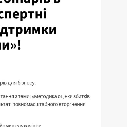
спертні
підтримки
ни»!
ів для бізнесу.
итання з теми: «Методика оцінки збитків
ультаті повномасштабного вторгнення
йомив слухачів із: