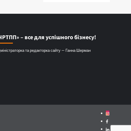
ЧРТПП» – все для успішного бізнесу!
міністраторка та редакторка сайту — Ганна Шерман
Instagram
Facebook
Linkedin