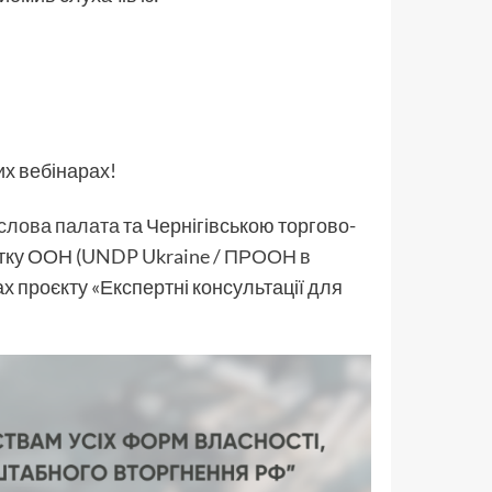
их вебінарах!
слова палата
та Чернігівською торгово-
тку ООН (
UNDP Ukraine / ПРООН в
х проєкту «Експертні консультації для