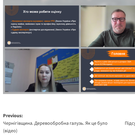
Post
Previous:
Чернігівщина. Деревообробна галузь. Як це було
Підс
navigation
(відео)