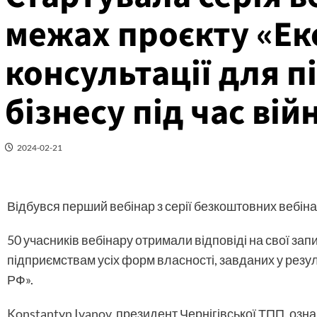
межах проєкту «Ек
консультації для 
бізнесу під час вій
2024-02-21
Відбувся перший вебінар з серії безкоштовних вебінар
50 учасників вебінару отримали відповіді на свої зап
підприємствам усіх форм власності, завданих у рез
РФ».
Konstantyn Ivanov
, президент Чернігівської ТПП, озна