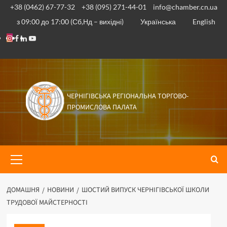
Перейти
+38 (0462) 67-77-32
+38 (095) 271-44-01
info@chamber.cn.ua
до
з 09:00 до 17:00 (Сб,Нд – вихідні)
Українська
English
вмісту
Instagram
Facebook
Linkedin
Youtube
ЧЕРНІГІВСЬКА РЕГІОНАЛЬНА ТОРГОВО-
ПРОМИСЛОВА ПАЛАТА
Основне
меню
ДОМАШНЯ
НОВИНИ
ШОСТИЙ ВИПУСК ЧЕРНІГІВСЬКОЇ ШКОЛИ
ТРУДОВОЇ МАЙСТЕРНОСТІ