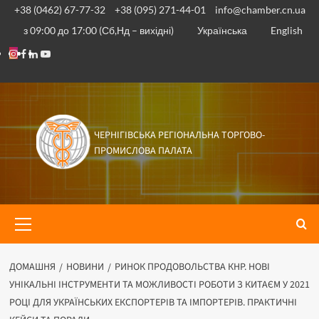
Перейти
+38 (0462) 67-77-32
+38 (095) 271-44-01
info@chamber.cn.ua
до
з 09:00 до 17:00 (Сб,Нд – вихідні)
Українська
English
вмісту
Instagram
Facebook
Linkedin
Youtube
ЧЕРНІГІВСЬКА РЕГІОНАЛЬНА ТОРГОВО-
ПРОМИСЛОВА ПАЛАТА
Основне
меню
ДОМАШНЯ
НОВИНИ
РИНОК ПРОДОВОЛЬСТВА КНР. НОВІ
УНІКАЛЬНІ ІНСТРУМЕНТИ ТА МОЖЛИВОСТІ РОБОТИ З КИТАЄМ У 2021
РОЦІ ДЛЯ УКРАЇНСЬКИХ ЕКСПОРТЕРІВ ТА ІМПОРТЕРІВ. ПРАКТИЧНІ