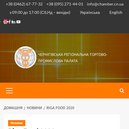
Перейти
+38 (0462) 67-77-32
+38 (095) 271-44-01
info@chamber.cn.ua
до
з 09:00 до 17:00 (Сб,Нд – вихідні)
Українська
English
вмісту
Instagram
Facebook
Linkedin
Youtube
ЧЕРНІГІВСЬКА РЕГІОНАЛЬНА ТОРГОВО-
ПРОМИСЛОВА ПАЛАТА
Основне
меню
ДОМАШНЯ
НОВИНИ
RIGA FOOD 2020
Новини