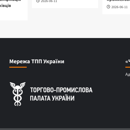
2026-06-11
хівців
2026-06-11
Мережа ТПП України
«
Ад