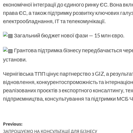
економічної інтеграції до єдиного ринку ЄС. Вона в
права ЄС, а також підтримку розвитку ключових галузе
електрообладнання, ІТ та телекомунікації.
Загальний бюджет нової фази — 15 млн євро.
Грантова підтримка бізнесу передбачається чере
установи.
Чернігівська ТПП цінує партнерство з GIZ, а результа
відновлення, конкурентоспроможність та інтернаціо
реалізованих проєктів з експортного консалтингу, те
підприємництва, консультування та підтримки МСБ Ч
Post
Previous:
ЗАПРОШУЄМО НА КОНСУЛЬТАЦІЇ ДЛЯ БІЗНЕСУ