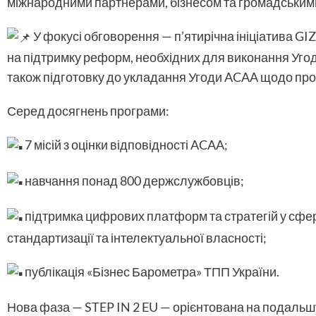
міжнародними партнерами, бізнесом та громадськими
У фокусі обговорення — п’ятирічна ініціатива G
на підтримку реформ, необхідних для виконання Угоди
також підготовку до укладання Угоди ACAA щодо про
Серед досягнень програми:
7 місій з оцінки відповідності ACAA;
навчання понад 800 держслужбовців;
підтримка цифрових платформ та стратегій у сфер
стандартизації та інтелектуальної власності;
публікація «Бізнес Барометра» ТПП України.
Нова фаза — STEP IN 2 EU — орієнтована на подальш