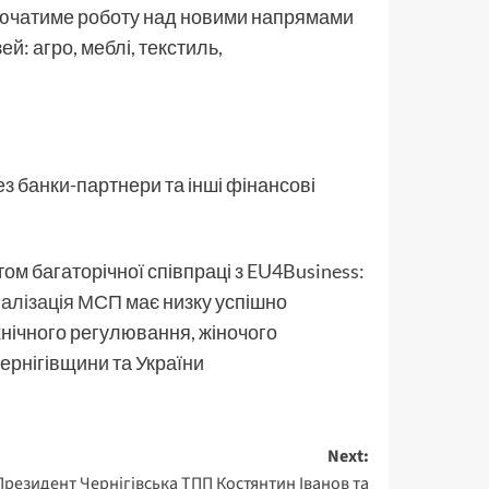
ключатиме роботу над новими напрямами
й: агро, меблі, текстиль,
з банки-партнери та інші фінансові
том багаторічної співпраці з
EU4Business:
налізація МСП
має низку успішно
хнічного регулювання, жіночого
ернігівщини та України
Next:
Президент Чернігівська ТПП Костянтин Іванов та