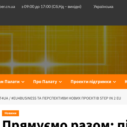
er.cn.ua
з 09:00 до 17:00 (Сб,Нд – вихідні)
Українська
ам Палати
Про Палату
Проекти підтримки
UA / #EU4BUSINESS ТА ПЕРСПЕКТИВИ НОВИХ ПРОЄКТІВ STEP IN 2 EU
Новини
Прямуємо разом: п