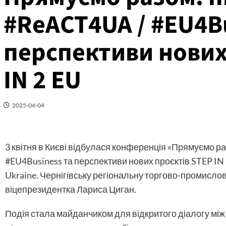
#ReACT4UA / #EU4Bu
перспективи нових
IN 2 EU
2025-04-04
3 квітня в Києві відбулася конференція «Прямуємо р
#EU4Business
та перспективи нових проєктів STEP IN
Ukraine
. Чернігівську регіональну торгово-промисло
віцепрезидентка Лариса Циган.
Подія стала майданчиком для відкритого діалогу мі