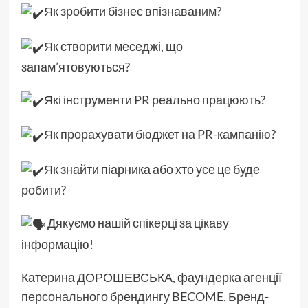
Як зробити бізнес впізнаваним?
Як створити меседжі, що
запам’ятовуються?
Які інструменти PR реально працюють?
Як прорахувати бюджет на PR-кампанію?
Як знайти піарника або хто усе це буде
робити?
Дякуємо нашій спікерці за цікаву
інформацію!
Катерина ДОРОШЕВСЬКА, фаундерка агенції
персонального брендингу BECOME. Бренд-