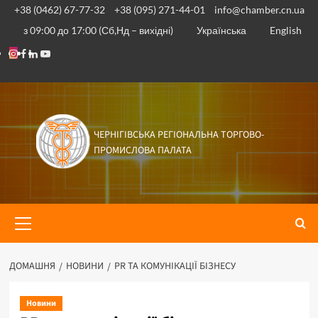
Перейти
+38 (0462) 67-77-32
+38 (095) 271-44-01
info@chamber.cn.ua
до
з 09:00 до 17:00 (Сб,Нд – вихідні)
Українська
English
вмісту
Instagram
Facebook
Linkedin
Youtube
ЧЕРНІГІВСЬКА РЕГІОНАЛЬНА ТОРГОВО-
ПРОМИСЛОВА ПАЛАТА
Основне
меню
ДОМАШНЯ
НОВИНИ
PR ТА КОМУНІКАЦІЇ БІЗНЕСУ
Новини