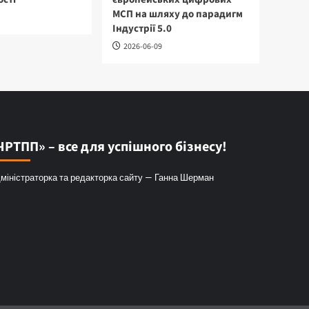
МСП на шляху до парадигм
Індустрії 5.0
2026-06-09
ЧРТПП» – все для успішного бізнесу!
міністраторка та редакторка сайту — Ганна Шерман