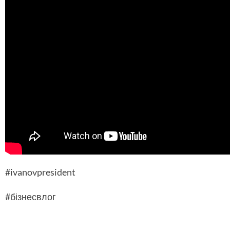
#ivanovpresident
#бізнесвлог