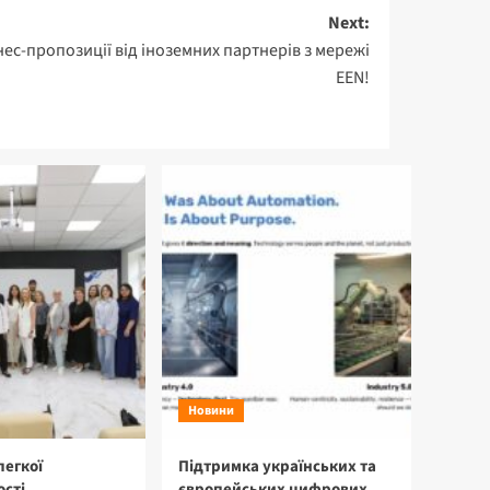
Next:
нес-пропозиції від іноземних партнерів з мережі
EEN!
Новини
легкої
Підтримка українських та
сті
європейських цифрових