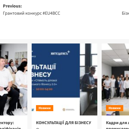
Post
Previous:
Грантовий конкурс #EU4BCC
Біз
navigation
Новини
Новини
ектору:
КОНСУЛЬТАЦІЇ ДЛЯ БІЗНЕСУ
Кадри для 
аліфікація
промислово