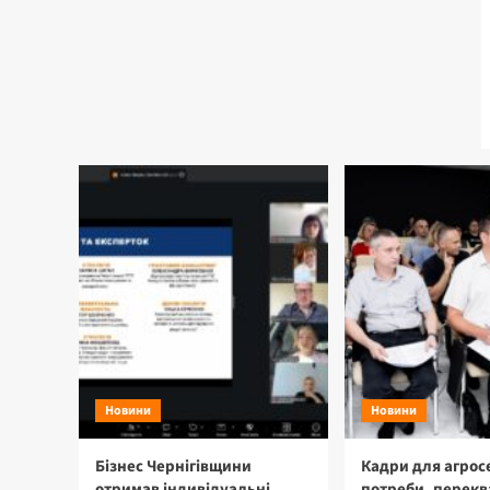
Новини
Новини
Бізнес Чернігівщини
Кадри для агрос
отримав індивідуальні
потреби, перекв