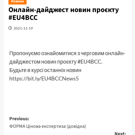
Новини
Онлайн-дайджест новин проєкту
#EU4BCC
2021-11-19
Пропонуємо ознайомитися з черговим онлайн-
дайджестом новин проєкту #EU4BCC.
Будьте в курсі останніх новин
https://bit.ly/EU4BCCNews5
Post
Previous:
ФОРМА Цінова експертиза (довідка)
navigation
Next: