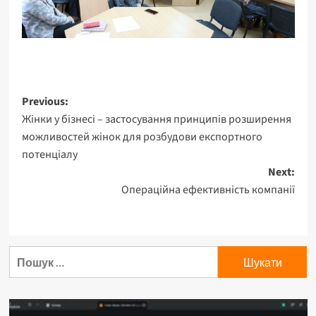
Post
Previous:
Жінки у бізнесі – застосування принципів розширення
navigation
можливостей жінок для розбудови експортного
потенціалу
Next:
Операційна ефективність компанії
Пошук: