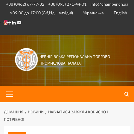
Перейти
+38 (0462) 67-77-32
+38 (095) 271-44-01
info@chamber.cn.ua
до
з 09:00 до 17:00 (Сб,Нд – вихідні)
Українська
English
вмісту
Instagram
Facebook
Linkedin
Youtube
ЧЕРНІГІВСЬКА РЕГІОНАЛЬНА ТОРГОВО-
ПРОМИСЛОВА ПАЛАТА
Основне
меню
ДОМАШНЯ
НОВИНИ
НАВЧАТИСЯ ЗАВЖДИ КОРИСНО І
ПОТРІБНО!