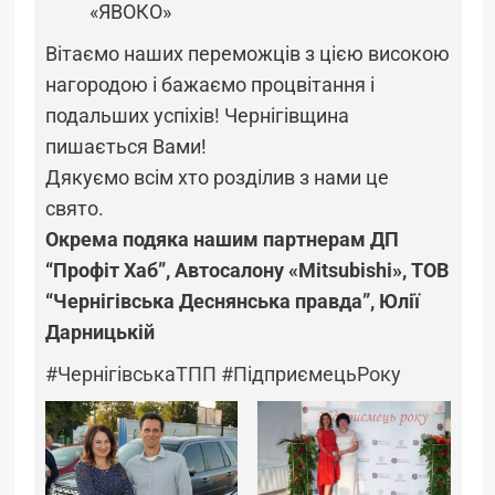
«ЯВОКО»
Вітаємо наших переможців з цією високою
нагородою і бажаємо процвітання і
подальших успіхів! Чернігівщина
пишається Вами!
Дякуємо всім хто розділив з нами це
свято.
Окрема подяка нашим партнерам ДП
“Профіт Хаб”, Автосалону «Mitsubishi», ТОВ
“Чернігівська Деснянська правда”, Юлії
Дарницькій
#ЧернігівськаТПП
#ПідприємецьРоку