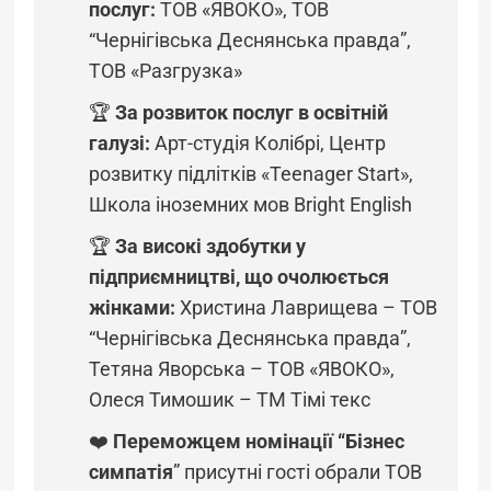
послуг:
ТОВ «ЯВОКО», ТОВ
“Чернігівська Деснянська правда”,
ТОВ «Разгрузка»
🏆
За розвиток послуг в освітній
галузі:
Арт-студія Колібрі, Центр
розвитку підлітків «Teenager Start»,
Школа іноземних мов Bright English
🏆
За високі здобутки у
підприємництві, що очолюється
жінками:
Христина Лаврищева – ТОВ
“Чернігівська Деснянська правда”,
Тетяна Яворська – ТОВ «ЯВОКО»,
Олеся Тимошик – ТМ Тімі текс
❤️
Переможцем номінації “Бізнес
симпатія
” присутні гості обрали ТОВ