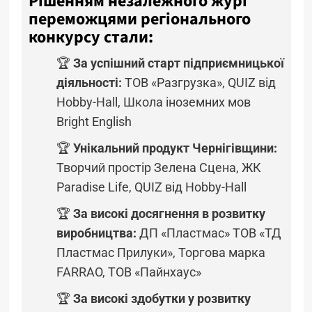
Рішенням незалежного журі
переможцями регіонального
конкурсу стали:
🏆
За успішний старт підприємницької
діяльності:
ТОВ «Разгрузка», QUIZ від
Hobby-Hall, Школа іноземних мов
Bright English
🏆
Унікальний продукт Чернігівщини:
Творчий простір Зелена Сцена, ЖК
Paradise Life, QUIZ від Hobby-Hall
🏆
За високі досягнення в розвитку
виробництва:
ДП «Пластмас» ТОВ «ТД
Пластмас Прилуки», Торгова марка
FARRAO, ТОВ «Пайнхаус»
🏆
За високі здобутки у розвитку