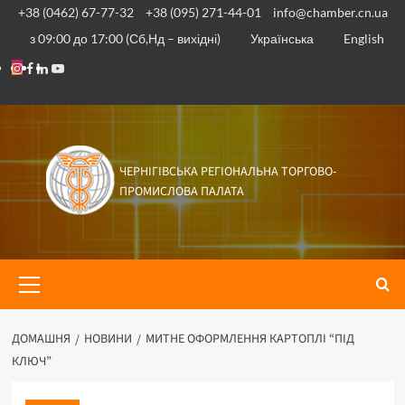
Перейти
+38 (0462) 67-77-32
+38 (095) 271-44-01
info@chamber.cn.ua
до
з 09:00 до 17:00 (Сб,Нд – вихідні)
Українська
English
вмісту
Instagram
Facebook
Linkedin
Youtube
ЧЕРНІГІВСЬКА РЕГІОНАЛЬНА ТОРГОВО-
ПРОМИСЛОВА ПАЛАТА
Основне
меню
ДОМАШНЯ
НОВИНИ
МИТНЕ ОФОРМЛЕННЯ КАРТОПЛІ “ПІД
КЛЮЧ”