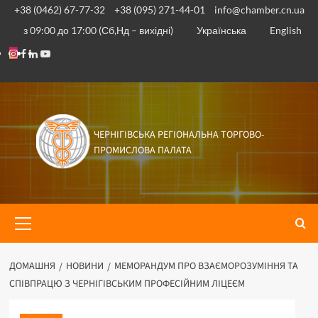
Перейти
+38 (0462) 67-77-32
+38 (095) 271-44-01
info@chamber.cn.ua
до
з 09:00 до 17:00 (Сб,Нд – вихідні)
Українська
English
вмісту
Instagram
Facebook
Linkedin
Youtube
ЧЕРНІГІВСЬКА РЕГІОНАЛЬНА ТОРГОВО-
ПРОМИСЛОВА ПАЛАТА
Основне
меню
ДОМАШНЯ
НОВИНИ
МЕМОРАНДУМ ПРО ВЗАЄМОРОЗУМІННЯ ТА
СПІВПРАЦЮ З ЧЕРНІГІВСЬКИМ ПРОФЕСІЙНИМ ЛІЦЕЄМ