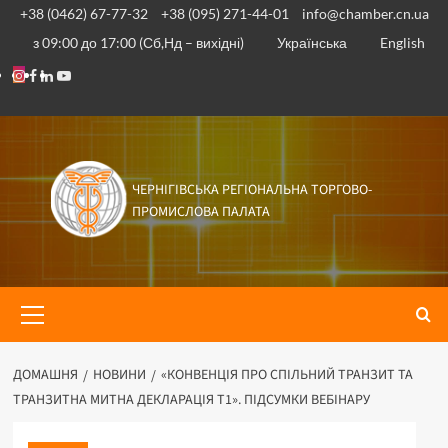
Перейти
+38 (0462) 67-77-32
+38 (095) 271-44-01
info@chamber.cn.ua
до
з 09:00 до 17:00 (Сб,Нд – вихідні)
Українська
English
вмісту
Instagram
Facebook
Linkedin
Youtube
ЧЕРНІГІВСЬКА РЕГІОНАЛЬНА ТОРГОВО-
ПРОМИСЛОВА ПАЛАТА
Основне
меню
ДОМАШНЯ
НОВИНИ
«КОНВЕНЦІЯ ПРО СПІЛЬНИЙ ТРАНЗИТ ТА
ТРАНЗИТНА МИТНА ДЕКЛАРАЦІЯ Т1». ПІДСУМКИ ВЕБІНАРУ