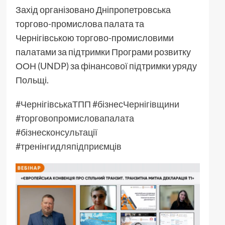
Захід організовано Дніпропетровська
торгово-промислова палата та
Чернігівською торгово-промисловими
палатами за підтримки Програми розвитку
ООН (UNDP) за фінансової підтримки уряду
Польщі.
#ЧернігівськаТПП
#бізнесЧернігівщини
#торговопромисловапалата
#бізнесконсультації
#тренінгидляпідприємців