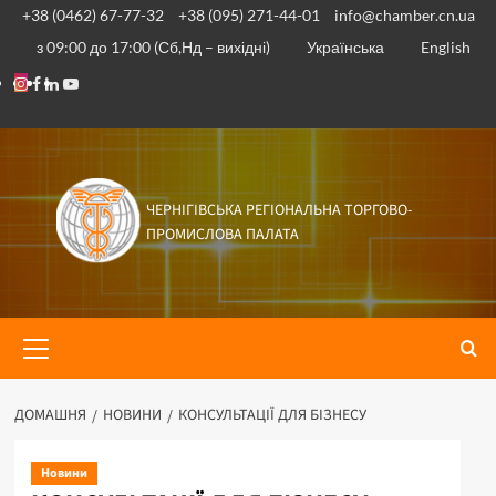
Перейти
+38 (0462) 67-77-32
+38 (095) 271-44-01
info@chamber.cn.ua
до
з 09:00 до 17:00 (Сб,Нд – вихідні)
Українська
English
вмісту
Instagram
Facebook
Linkedin
Youtube
ЧЕРНІГІВСЬКА РЕГІОНАЛЬНА ТОРГОВО-
ПРОМИСЛОВА ПАЛАТА
Основне
меню
ДОМАШНЯ
НОВИНИ
КОНСУЛЬТАЦІЇ ДЛЯ БІЗНЕСУ
Новини