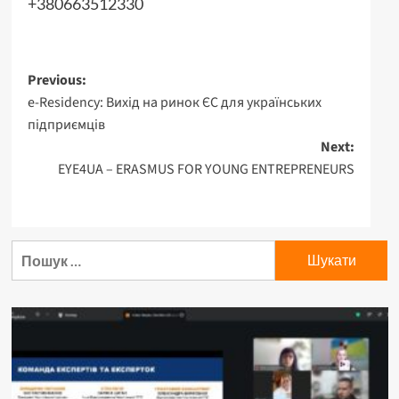
+380663512330
Post
Previous:
e-Residency: Вихід на ринок ЄС для українських
navigation
підприємців
Next:
EYE4UA – ERASMUS FOR YOUNG ENTREPRENEURS
Пошук: