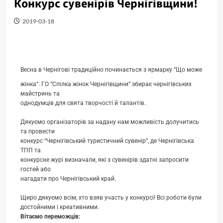
Конкурс сувенірів Чернігівщини!
2019-03-18
Весна в Чернігові традиційно починається з ярмарку “Що може
жінка”. ГО “Спілка жінок Чернігівщини” збирає чернігівських
майстринь та
однодумців для свята творчості й талантів.
Дякуємо організаторів за надану нам можливість долучитись
та провести
конкурс “Чернігівський туристичний сувенір”, де Чернігівська
ТПП та
конкурсне журі визначали, які з сувенірів здатні запросити
гостей або
нагадати про Чернігівський край.
Щиро дякуємо всім, хто взяв участь у конкурсі! Всі роботи були
достойними і креативними.
Вітаємо переможців: