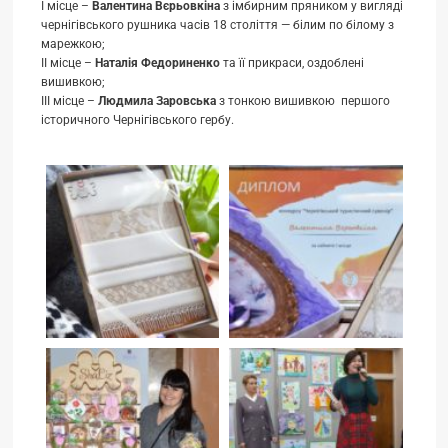
І місце –
Валентина Вєрьовкіна
з імбирним пряником у вигляді
чернігівського рушника часів 18 століття — білим по білому з
марежкою;
ІІ місце –
Наталія Федориненко
та її прикраси, оздоблені
вишивкою;
ІІІ місце –
Людмила Заровська
з тонкою вишивкою першого
історичного Чернігівського гербу.