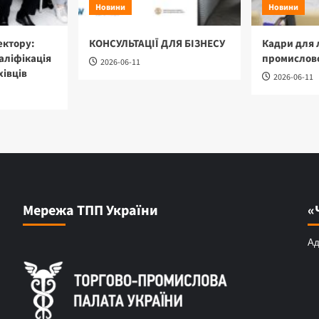
Новини
Новини
ектору:
КОНСУЛЬТАЦІЇ ДЛЯ БІЗНЕСУ
Кадри для 
аліфікація
промислово
2026-06-11
хівців
2026-06-11
Мережа ТПП України
«
Ад