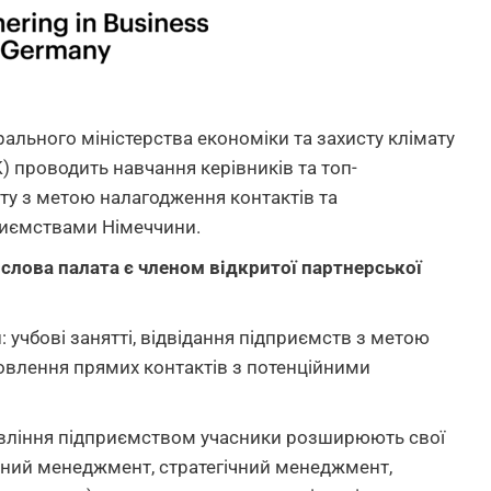
ального міністерства економіки та захисту клімату
K) проводить навчання керівників та топ-
іту з метою налагодження контактів та
риємствами Німеччини.
слова палата є членом відкритої партнерської
учбові занятті, відвідання підприємств з метою
овлення прямих контактів з потенційними
равління підприємством учасники розширюють свої
рний менеджмент, стратегічний менеджмент,