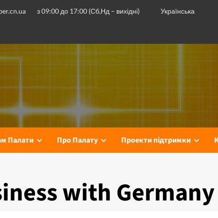
er.cn.ua
з 09:00 до 17:00 (Сб,Нд – вихідні)
Українська
ам Палати
Про Палату
Проекти підтримки
siness with Germany