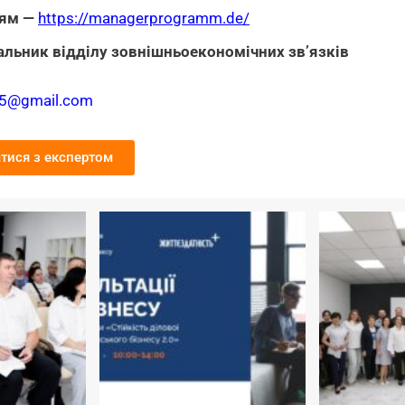
ням —
https://managerprogramm.de/
альник відділу зовнішньоекономічних зв’язків
75@gmail.com
атися з експертом