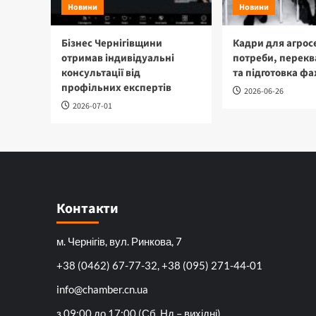
Новини
Новини
Бізнес Чернігівщини
Кадри для агрос
отримав індивідуальні
потреби, перекв
консультації від
та підготовка фа
профільних експертів
2026-06-26
2026-07-01
Контакти
м. Чернігів, вул. Ринкова, 7
+38 (0462) 67-77-32, +38 (095) 271-44-01
info@chamber.cn.ua
з 09:00 до 17:00 (Сб, Нд – вихідні)