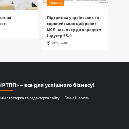
Новини
легкої
Підтримка українських та
сті
європейських цифрових
МСП на шляху до парадигм
Індустрії 5.0
2026-06-09
ЧРТПП» – все для успішного бізнесу!
міністраторка та редакторка сайту — Ганна Шерман