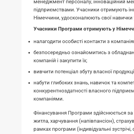
менеджмент персоналу, інноваційний мен
підприємствами. Учасники отримують інф
Німеччини, удосконалюють свої навички 
Учасники Програми отримують у Німечч
налагодити особисті контакти з компаніям
безпосередньо ознайомитись з обладнанн
компаній і закупити їх;
вивчити потенціал збуту власної продукції
набути глибоких знань, навичок та компе
конкурентноздатності власного підприєм
компаніями.
Фінансування Програми здійснюється за р
житла, харчування (напівпансіон), страху
рамках програми (індивідуальні зустрічі,