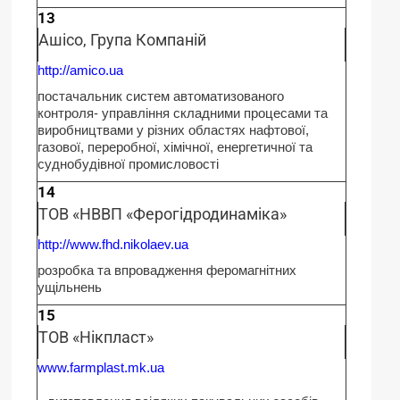
13
Ашісо, Група Компаній
http://amico.ua
постачальник систем автоматизованого
контроля- управління складними процесами та
виробництвами у різних областях нафтової,
газової, переробної, хімічної, енергетичної та
суднобудівної промисловості
14
ТОВ «НВВП «Ферогідродинаміка»
http://www.fhd.nikolaev.ua
розробка та впровадження феромагнітних
ущільнень
15
ТОВ «Нікпласт»
www.farmplast.mk.ua