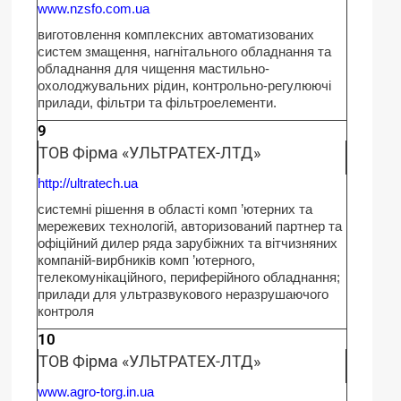
www.nzsfo.com.ua
виготовлення комплексних автоматизованих
систем змащення, нагнітального обладнання та
обладнання для чищення мастильно-
охолоджувальних рідин, контрольно-регулюючі
прилади, фільтри та фільтроелементи.
9
ТОВ Фірма «УЛЬТРАТЕХ-ЛТД»
http://ultratech.ua
системні рішення в області комп ’ютерних та
мережевих технологій, авторизований партнер та
офіційний дилер ряда зарубіжних та вітчизняних
компаній-вирбників комп ’ютерного,
телекомунікаційного, периферійного обладнання;
прилади для ультразвукового неразрушаючого
контроля
10
ТОВ Фірма «УЛЬТРАТЕХ-ЛТД»
www.agro-torg.in.ua