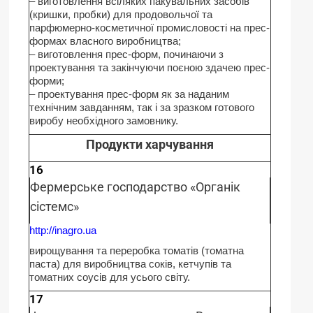
– виготовлення всіляких пакувальних засобів
(кришки, пробки) для продовольчої та
парфюмерно-косметичної промисловості на прес-
формах власного виробництва;
– виготовлення прес-форм, починаючи з
проектування та закінчуючи поєною здачею прес-
форми;
– проектування прес-форм як за наданим
технічним завданням, так і за зразком готового
виробу необхідного замовнику.
Продукти харчування
16
Фермерське господарство «Органік
сістемс»
http://inagro.ua
вирощування та переробка томатів (томатна
паста) для виробництва соків, кетчупів та
томатних соусів для усього світу.
17