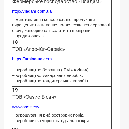
Фермерське господарство «Владам»
http://vladam.com.uа
– Виготовлення консервованої продукції з
вирощених на власних полях: соки, консервовані
овочі, консервовані салати та приправи;
– продаж овочів.
18
ТОВ «Агро-Юг-Сервіс»
https://amina-ua.com
– виробництво борошна ( ТМ «Аміна»)
– виробництво макаронних виробів;
– виробництво кондитерських виробів.
19
ТОВ «Оазис-Бісан»
www.oasiscav
– вирощування риб осетрових порід;
– виробниитво чорної натуральної ікри