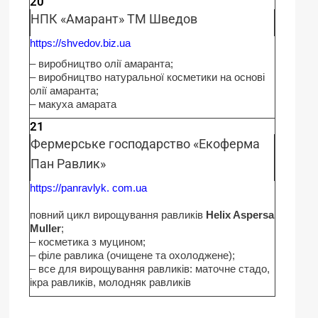
20
НПК «Амарант» ТМ Шведов
https://shvedov.biz.ua
– виробництво олії амаранта;
– виробництво натуральної косметики на основі
олії амаранта;
– макуха амарата
21
Фермерське господарство «Екоферма
Пан Равлик»
https://panravlyk. com.ua
повний цикл вирощування равликів
Helix Aspersa
Muller
;
– косметика з муцином;
– філе равлика (очищене та охолоджене);
– все для вирощування равликів: маточне стадо,
ікра равликів, молодняк равликів