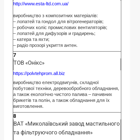
http://www.esta-ltd.com.ua/
виробництво з композитних матеріалів:
– лопатей та гондол для вітрогенераторів;
– робочих коліс промислових вентиляторів;
– лопатей для дифузорів и градирень;
– катера та яхти;
– радіо прозорі укриття антен.
7
ТОВ «Онікс»
https://polvtehprom.all.biz
виробництво електродвигунів, складної
побутової техніки, деревообробного обладнання,
а також екологічно чистого палива – пачивних
брикетів та полін, а також обладнання для їх
виготовлення.
8
ВАТ «Миколаївський завод мастильного
та фільтруючого обладнання»