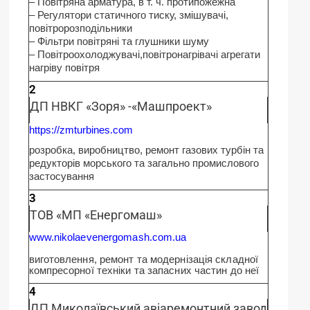
– Повітряна арматура, в т. ч. протипожежна
– Регулятори статичного тиску, змішувачі,
повітророзподільники
– Фільтри повітряні та глушники шуму
– Повітроохолоджувачі,повітронагрівачі агрегати
нагріву повітря
2
ДП НВКГ «Зоря» -«Машпроект»
https://zmturbines.com
розробка, виробництво, ремонт газових турбін та
редукторів морського та загально промислового
застосування
3
ТОВ «МП «Енергомаш»
www.nikolaevenergomash.com.ua
виготовлення, ремонт та модернізація складної
компресорної техніки та запасних частин до неї
4
ДП Миколаївський авіаремонтний завод