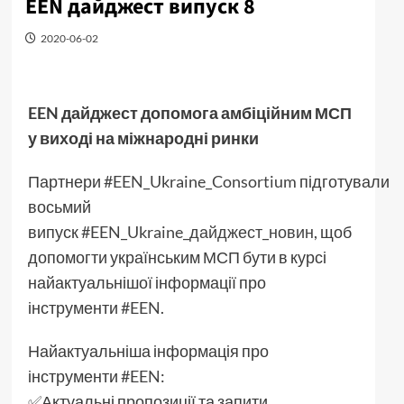
EEN дайджест випуск 8
2020-06-02
EEN дайджест допомога амбіційним МСП
у виході на міжнародні ринки
Партнери
#EEN_Ukraine_Consortium
підготували
восьмий
випуск
#EEN_Ukraine_дайджест_новин
, щоб
допомогти українським МСП бути в курсі
найактуальнішої інформації про
інструменти
#EEN
.
Найактуальніша інформація про
інструменти
#EEN
:
✅Актуальні пропозиції та запити