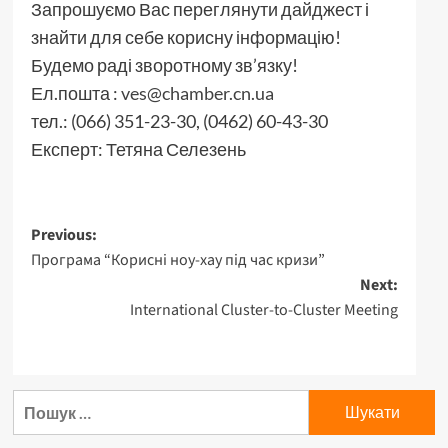
Запрошуємо Вас переглянути дайджест і
знайти для себе корисну інформацію!
Будемо раді зворотному зв’язку!
Ел.пошта :
ves@chamber.cn.ua
тел.: (066) 351-23-30, (0462) 60-43-30
Експерт: Тетяна Селезень
Post
Previous:
Програма “Корисні ноу-хау під час кризи”
navigation
Next:
International Cluster-to-Cluster Meeting
Пошук: