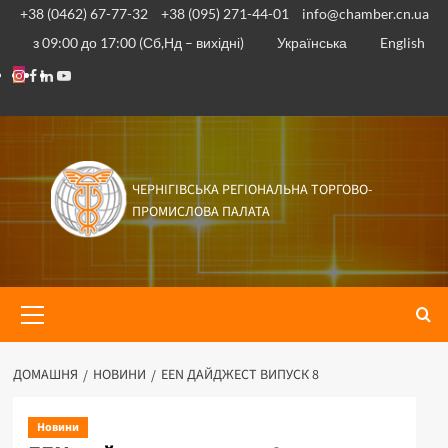
Перейти
+38 (0462) 67-77-32
+38 (095) 271-44-01
info@chamber.cn.ua
до
з 09:00 до 17:00 (Сб,Нд – вихідні)
Українська
English
вмісту
Instagram
Facebook
Linkedin
Youtube
ЧЕРНІГІВСЬКА РЕГІОНАЛЬНА ТОРГОВО-
ПРОМИСЛОВА ПАЛАТА
Основне
меню
ДОМАШНЯ
НОВИНИ
EEN ДАЙДЖЕСТ ВИПУСК 8
Новини