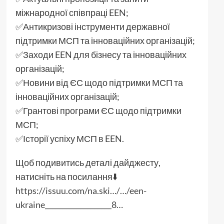
міжнародної співпраці EEN;
✅Антикризові інструменти державної
підтримки МСП та інноваційних організацій;
✅Заходи EEN для бізнесу та інноваційних
організацій;
✅Новини від ЄС щодо підтримки МСП та
інноваційних організацій;
✅Грантові програми ЄС щодо підтримки
МСП;
✅Історії успіху МСП в EEN.
Щоб подивитись деталі дайджесту,
натисніть на посилання⬇️
https://issuu.com/na.ski…/…/een-
ukraine___________________8…