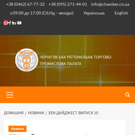
Перейти
+38 (0462) 67-77-32
+38 (095) 271-44-01
info@chamber.cn.ua
до
з 09:00 до 17:00 (Сб,Нд – вихідні)
Українська
English
вмісту
Instagram
Facebook
Linkedin
Youtube
ЧЕРНІГІВСЬКА РЕГІОНАЛЬНА ТОРГОВО-
ПРОМИСЛОВА ПАЛАТА
Основне
меню
ДОМАШНЯ
НОВИНИ
EEN ДАЙДЖЕСТ ВИПУСК 10
Новини