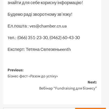
знайти для себе корисну інформацію!
Будемо раді зворотному зв’язку!
Ел.пошта : ves@chamber.cn.ua
тел.: (066) 351-23-30, (0462) 60-43-30
Експерт: Тетяна Селезеньeenth
Post
Previous:
Бізнес-фест «Разом до успіху»
navigation
Next:
Вебінар “Fundraising для бізнесу”