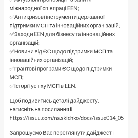
міжнародної співпраці EEN;
✅Антикризові інструменти державної
підтримки МСП та інноваційних організацій;
✅Заходи EEN для бізнесу та інноваційних
організацій;
✅Новини від ЄС щодо підтримки МСП та
інноваційних організацій;
✅Грантові програми ЄС щодо підтримки
МСП;
✅Історії успіху МСП в EEN.
Щоб подивитись деталі дайджесту,
натисніть на посилання⬇️
https://issuu.com/na.skichko/docs/issue014_05
Запрошуємо Вас переглянути дайджест і