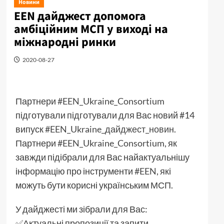
Новини
EEN дайджест допомога
амбіційним МСП у виході на
міжнародні ринки
2020-08-27
Партнери
#EEN_Ukraine_Consortium
підготували підготували для Вас новий #14
випуск
#EEN_Ukraine_дайджест_новин
.
Партнери
#EEN_Ukraine_Consortium
, як
завжди підібрали для Вас найактуальнішу
інформацію про інструменти
#EEN
, які
можуть бути корисні українським МСП.
У дайджесті ми зібрали для Вас:
✅Актуальні пропозиції та запити