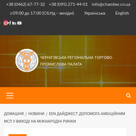
Перейти
+38 (0462) 67-77-32
+38 (095) 271-44-01
info@chamber.cn.ua
до
з 09:00 до 17:00 (Сб,Нд – вихідні)
Українська
English
вмісту
Instagram
Facebook
Linkedin
Youtube
ЧЕРНІГІВСЬКА РЕГІОНАЛЬНА ТОРГОВО-
ПРОМИСЛОВА ПАЛАТА
Основне
меню
ДОМАШНЯ
НОВИНИ
EEN ДАЙДЖЕСТ ДОПОМОГА АМБІЦІЙНИМ
МСП У ВИХОДІ НА МІЖНАРОДНІ РИНКИ