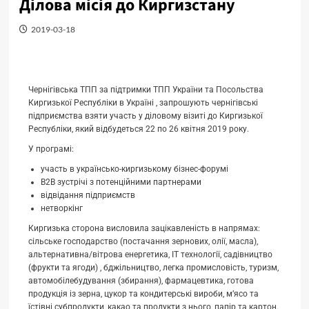
Ділова місія до Киргизстану
2019-03-18
Чернігівська ТПП за підтримки ТПП України та Посольства
Киргизької Республіки в Україні , запрошують чернігівські
підприємства взяти участь у діловому візиті до Киргизької
Республіки, який відбудеться 22 по 26 квітня 2019 року.
У програмі:
участь в українсько-киргизькому бізнес-форумі
В2В зустрічі з потенційними партнерами
відвідання підприємств
нетворкінг
Киргизька сторона висловила зацікавленість в напрямах:
сільське господарство (постачання зернових, олії, масла),
альтернативна/вітрова енергетика, IT технології, садівництво
(фрукти та ягоди) , бджільництво, легка промисловість, туризм,
автомобілебудування (збирання), фармацевтика, готова
продукція із зерна, цукор та кондитерські вироби, м’ясо та
їстівні субпродукти, какао та продукти з нього, папір та картон.