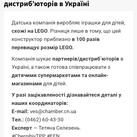
дистриб’юторів в Україні
Датська компанія виробляє іграшки для дітей,
схожі на LEGO
. Різниця лише в тому, що цей
конструктор приблизно
в 100 разів
перевищує розмір LEGO.
Компанія шукає
партнерів/дистриб’юторів
в
Україні, а також готова співпрацювати з
дитячими супермаркетами та онлайн-
магазинами
для дітей.
У разі зацікавленості дізнавайтеся деталі у
наших координаторів:
E-mail:
ves@chamber.cn.ua
Tел.:
(0462) 60-43-30
Eксперт
— Тетяна Селезень.
#ChernihivTPP
#EEN